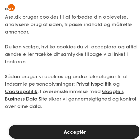
Lønmodtager
MitAse
Ase.dk bruger cookies til at forbedre din oplevelse,
Selvstændig
analysere brug af siden, tilpasse indhold og målrette
Ase Selvstændig
annoncer.
Bliv klar til lønforhandling — hent
Studerende
vores guider
Du kan vælge, hvilke cookies du vil acceptere og altid
Dokumenter.dk
ændre eller trække dit samtykke tilbage via linket i
Inspiration
footeren.
Løn
Sådan bruger vi cookies og andre teknologier til at
Kontrakttjek
indsamle personoplysninger:
Privatlivspolitik
og
Cookiepolitik
Barsel
. I overensstemmelse med
Google's
Business Data Site
sikrer vi gennemsigtighed og kontrol
Ned i tid/op i løn?
over dine data.
Meld dig ind
Acceptér