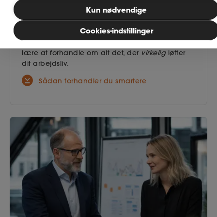
MitAse
Kun nødvendige
Når din løn er mere end penge
Cookies-indstillinger
Ase Selvstændig
Tjener du allerede godt? Så er det nu, du skal
lære at forhandle om alt det, der
virkelig
løfter
Dokumenter.dk
dit arbejdsliv.
Sådan forhandler du smartere