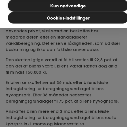
Publiceret: 08. december 2025
Bliv medlem
Kun nødvendige
Firmabil
Cookies-indstillinger
MitAse
Stiller arbejdsgiveren en bil til rådighed, som kan
anvendes privat, skal værdien beskattes hos
medarbejderen efter en standardiseret
Ase Selvstændig
værdiberegning. Det er selve rådigheden, som udløser
beskatning og ikke den faktiske anvendelse.
Dokumenter.dk
Den skattepligtige værdi af fri bil sættes til 22,5 pct. af
den del af bilens værdi. Bilens værdi sættes dog altid
til mindst 160.000 kr.
Er bilen anskaffet senest 36 mdr. efter bilens første
indregistrering, er beregningsgrundlaget bilens
nyvognspris. Efter 36 måneder nedsættes
beregningsgrundlaget til 75 pct. af bilens nyvognspris.
Anskaffes bilen mere end 3 mdr. efter bilens første
indregistrering, er beregningsgrundlaget bilens reelle
købspris inkl. moms og istandsættelse.