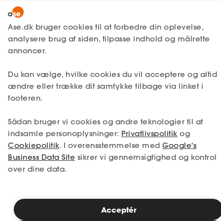
Lønmodtager
MitAse
Ase.dk bruger cookies til at forbedre din oplevelse,
Selvstændig
analysere brug af siden, tilpasse indhold og målrette
Selvstændig
Få svar
Bogføring
Personalegoder
Ase Selvstændig
annoncer.
Nystartet
Personalegoder omfatttet
Du kan vælge, hvilke cookies du vil acceptere og altid
Dokumenter.dk
Etableret
af en standardiseret
ændre eller trække dit samtykke tilbage via linket i
Produkter
værdiberegning
footeren.
A-kasse
Sådan bruger vi cookies og andre teknologier til at
Få svar
indsamle personoplysninger:
Privatlivspolitik
og
Få en oversigt over personalegoder, som
Cookiepolitik
. I overensstemmelse med
Google's
du som selvstændig kan anvende i din
Fordele
Business Data Site
sikrer vi gennemsigtighed og kontrol
vurdering af personalegoder.
over dine data.
Studerende
Inspiration
Læsetid: 3 minutter
Acceptér