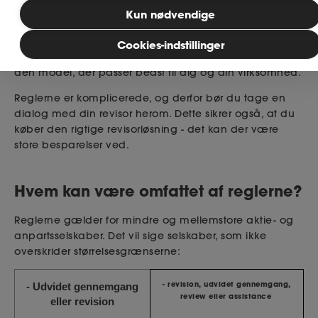
Bliv medlem
Kun nødvendige
I det følgende er beskrevet, hvordan du som
virksomhedsejer skal forholde dig til valg af revisor til at
Cookies-indstillinger
påtegne dit årsregnskab. Det er væsentligt at vælge
MitAse
den model, der passer bedst til dig og din virksomhed.
Ase Selvstændig
Reglerne er komplicerede, og derfor bør du tage en
dialog med din revisor herom. Dette sikrer også, at du
køber den rigtige revisorløsning - det kan der være
Dokumenter.dk
store besparelser ved.
Hvem kan være omfattet af reglerne?
Reglerne gælder for mindre og mellemstore aktie- og
anpartsselskaber. Det vil sige selskaber, som ikke
overskrider størrelsesgrænserne:
- revision, udvidet gennemgang,
- Udvidet gennemgang
review eller assistance
eller revision