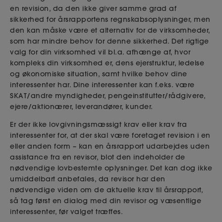
en revision, da den ikke giver samme grad af
sikkerhed for årsrapportens regnskabsoplysninger, men
den kan måske være et alternativ for de virksomheder,
som har mindre behov for denne sikkerhed. Det rigtige
valg for din virksomhed vil bl.a. afhænge af, hvor
kompleks din virksomhed er, dens ejerstruktur, ledelse
og økonomiske situation, samt hvilke behov dine
interessenter har. Dine interessenter kan f.eks. være
SKAT/andre myndigheder, pengeinstitutter/rådgivere,
ejere/aktionærer, leverandører, kunder.
Er der ikke lovgivningsmæssigt krav eller krav fra
interessenter for, at der skal være foretaget revision i en
eller anden form – kan en årsrapport udarbejdes uden
assistance fra en revisor, blot den indeholder de
nødvendige lovbestemte oplysninger. Det kan dog ikke
umiddelbart anbefales, da revisor har den
nødvendige viden om de aktuelle krav til årsrapport,
så tag først en dialog med din revisor og væsentlige
interessenter, før valget træffes.