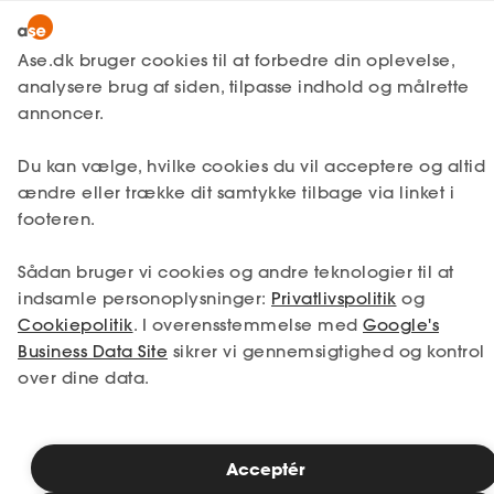
Lønmodtager
MitAse
Ase.dk bruger cookies til at forbedre din oplevelse,
Selvstændig
analysere brug af siden, tilpasse indhold og målrette
Selvstændig
Få svar
Bogføring
Regnskab
Ase Selvstændig
annoncer.
Nystartet
Revisors erklæring på
Du kan vælge, hvilke cookies du vil acceptere og altid
Dokumenter.dk
Etableret
regnskaber
ændre eller trække dit samtykke tilbage via linket i
Produkter
footeren.
A-kasse
Det er kun selskaber over en vis størrelse,
Sådan bruger vi cookies og andre teknologier til at
Få svar
hvor det er pligtigt at vælge en revisor.
indsamle personoplysninger:
Privatlivspolitik
og
Denne artikel gælder derfor kun for aktie-
Cookiepolitik
. I overensstemmelse med
Google's
Fordele
og anpartsselskaber.
Business Data Site
sikrer vi gennemsigtighed og kontrol
over dine data.
Studerende
Inspiration
Læsetid: 3 minutter
Acceptér
Publiceret: 28. november 2025