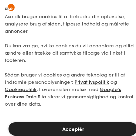
Lønmodtager
MitAse
Ase.dk bruger cookies til at forbedre din oplevelse,
Selvstændig
analysere brug af siden, tilpasse indhold og målrette
Selvstændig
Få svar
Medarbejderforhold
Ase Selvstændig
annoncer.
Nystartet
Barsel og refusion for
Du kan vælge, hvilke cookies du vil acceptere og altid
Dokumenter.dk
Etableret
arbejdsgivere
ændre eller trække dit samtykke tilbage via linket i
Produkter
footeren.
A-kasse
En medarbejder har netop fortalt dig, at
Sådan bruger vi cookies og andre teknologier til at
Få svar
han eller hun skal være forælder. Her får du
indsamle personoplysninger:
Privatlivspolitik
og
et overblik over, hvilke rettigheder du og
Cookiepolitik
. I overensstemmelse med
Google's
Fordele
din medarbejder har i forbindelse med
Business Data Site
sikrer vi gennemsigtighed og kontrol
både graviditet og barsel.
over dine data.
Studerende
Inspiration
Læsetid: 5 minutter
Acceptér