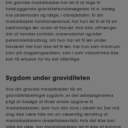
Din gravide medarbejder har ret til at tage til
forebyggende graviditetsundersøgelser, bl.a. besøg
hos jordemoder og læge, i arbejdstiden. Er din
medarbejder funktionæransat, har hun ret til at få sin
sædvanlige løn under sit fravær. Hvis ikke, afhænger
det af hendes kontrakt, overenskomst og/eller
personalehåndbog, om hun har ret til løn under
fraværet. Har hun ikke ret til løn, har hun som minimum
krav på dagpengesatsen, som I som virksomhed ikke
kan få refusion for fra det offentlige.
Sygdom under graviditeten
Hvis din gravide medarbejder får en
graviditetsbetinget sygdom, er det arbejdsgiverens
pligt at forsøge at finde andre opgaver til
medarbejderen, som hun kan lave i stedet for.
Der må
dog ikke være tale om en væsentlig ændring af
medarbejderens ansættelsesvilkår.
Hvis det ikke kan
lade sig gøre, har medarbejderen ret til ikke at komme