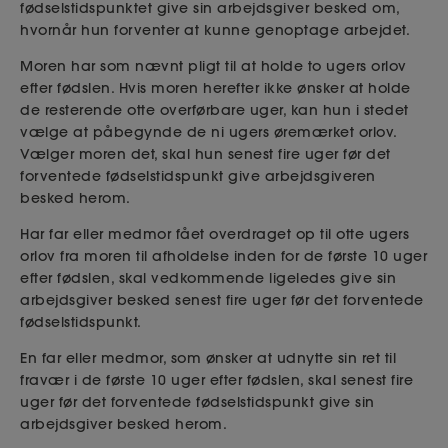
fødselstidspunktet give sin arbejdsgiver besked om,
hvornår hun forventer at kunne genoptage arbejdet.
Moren har som nævnt pligt til at holde to ugers orlov
efter fødslen. Hvis moren herefter ikke ønsker at holde
de resterende otte overførbare uger, kan hun i stedet
vælge at påbegynde de ni ugers øremærket orlov.
Vælger moren det, skal hun senest fire uger før det
forventede fødselstidspunkt give arbejdsgiveren
besked herom.
Har far eller medmor fået overdraget op til otte ugers
orlov fra moren til afholdelse inden for de første 10 uger
efter fødslen, skal vedkommende ligeledes give sin
arbejdsgiver besked senest fire uger før det forventede
fødselstidspunkt.
En far eller medmor, som ønsker at udnytte sin ret til
fravær i de første 10 uger efter fødslen, skal senest fire
uger før det forventede fødselstidspunkt give sin
arbejdsgiver besked herom.