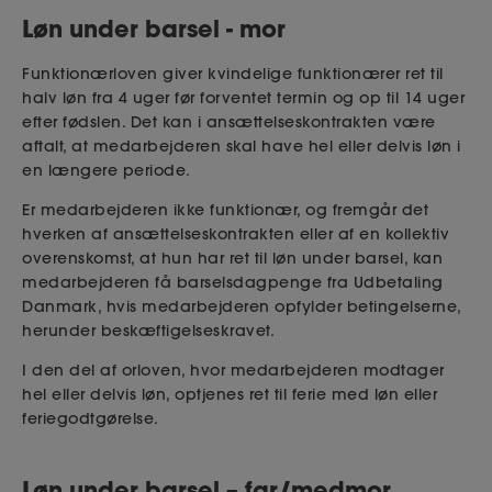
Løn under barsel - mor
Funktionærloven giver kvindelige funktionærer ret til
halv løn fra 4 uger før forventet termin og op til 14 uger
efter fødslen. Det kan i ansættelseskontrakten være
aftalt, at medarbejderen skal have hel eller delvis løn i
en længere periode.
Er medarbejderen ikke funktionær, og fremgår det
hverken af ansættelseskontrakten eller af en kollektiv
overenskomst, at hun har ret til løn under barsel, kan
medarbejderen få barselsdagpenge fra Udbetaling
Danmark
, hvis medarbejderen opfylder betingelserne,
herunder beskæftigelseskravet.
I den del af orloven, hvor medarbejderen modtager
hel eller delvis løn, optjenes ret til ferie med løn eller
feriegodtgørelse.
Løn under barsel – far/medmor