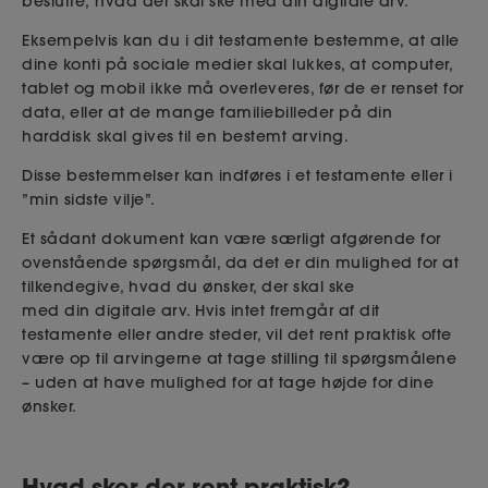
beslutte, hvad der skal ske med din digitale arv.
Eksempelvis kan du i dit testamente bestemme, at alle
dine konti på sociale medier skal lukkes, at computer,
tablet og mobil ikke må overleveres, før de er renset for
data, eller at de mange familiebilleder på din
harddisk skal gives til en bestemt arving.
Disse bestemmelser kan indføres i et testamente eller i
”min sidste vilje”.
Et sådant dokument kan være særligt afgørende for
ovenstående spørgsmål, da det er din mulighed for at
tilkendegive, hvad du ønsker, der skal ske
med din digitale arv. Hvis intet fremgår af dit
testamente eller andre steder, vil det rent praktisk ofte
være op til arvingerne at tage stilling til spørgsmålene
– uden at have mulighed for at tage højde for dine
ønsker.
Hvad sker der rent praktisk?