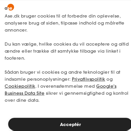
Lønmodtager
MitAse
Ase.dk bruger cookies til at forbedre din oplevelse,
Selvstændig
analysere brug af siden, tilpasse indhold og målrette
Selvstændig
Få svar
Virksomhedsjura
Familieret
Ase Selvstændig
annoncer.
Nystartet
Hvad skal der ske med din
Du kan vælge, hvilke cookies du vil acceptere og altid
Dokumenter.dk
Etableret
digitale arv?
ændre eller trække dit samtykke tilbage via linket i
Produkter
footeren.
A-kasse
Der er i dansk lovgivning ingen
Sådan bruger vi cookies og andre teknologier til at
Få svar
bestemmelser, som direkte omhandler
indsamle personoplysninger:
Privatlivspolitik
og
digital arv. Ønsker du at tage stilling til,
Cookiepolitik
. I overensstemmelse med
Google's
Fordele
hvad der skal ske med din digitale arv, så
Business Data Site
sikrer vi gennemsigtighed og kontrol
kan et testamente være en god idé. Digital
over dine data.
Studerende
arv er det, du efterlader i den digitale
verden, når du en dag går bort. Det kan
Inspiration
være data, som er lagret online, på en
computers harddisk, på din telefon eller på
Acceptér
andre medier.