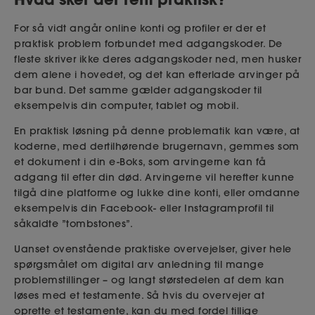
For så vidt angår online konti og profiler er der et
praktisk problem forbundet med adgangskoder. De
fleste skriver ikke deres adgangskoder ned, men husker
dem alene i hovedet, og det kan efterlade arvinger på
bar bund. Det samme gælder adgangskoder til
eksempelvis din computer, tablet og mobil.
En praktisk løsning på denne problematik kan være, at
koderne, med dertilhørende brugernavn, gemmes som
et dokument i din e-Boks, som arvingerne kan få
adgang til efter din død. Arvingerne vil herefter kunne
tilgå dine platforme og lukke dine konti, eller omdanne
eksempelvis din Facebook- eller Instagramprofil til
såkaldte ”tombstones”.
Uanset ovenstående praktiske overvejelser, giver hele
spørgsmålet om digital arv anledning til mange
problemstillinger – og langt størstedelen af dem kan
løses med et testamente. Så hvis du overvejer at
oprette et testamente, kan du med fordel tillige