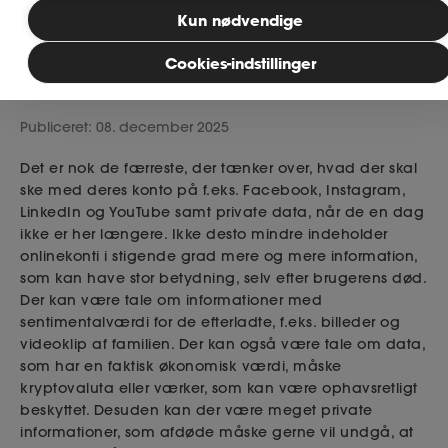
Bliv medlem
Kun nødvendige
Cookies-indstillinger
Læsetid: 4 minutter
MitAse
Publiceret: 08. december 2025
Ase Selvstændig
Det er nok de færreste, der tænker over, hvad der skal
Dokumenter.dk
ske med deres konto på f.eks. Facebook, Instagram,
LinkedIn og YouTube samt private data, når de en dag
ikke er her længere. Ikke desto mindre indeholder
onlinekonti i stigende grad mere og mere information,
som kan have stor betydning, selv efter brugerens død.
Der kan være tale om informationer med
sentimentalværdi for de efterladte, f.eks. billeder og
videoklip af familien. Der kan også være tale om data,
som har en faktisk økonomisk værdi, måske
kryptovaluta eller værker, som kan være ophavsretligt
beskyttet. Desuden kan der være meget private
informationer, som afdøde måske gerne vil undgå, at