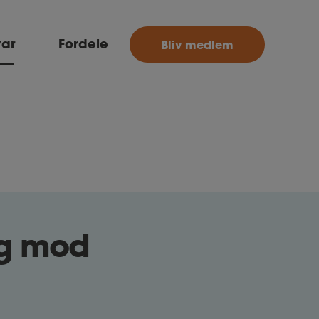
MitAse
var
Fordele
Bliv medlem
Ase
Selvstændig
Dokumenter.dk
ag mod