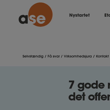
Nystartet
Et
Selvstændig
Få svar
Virksomhedsjura
Kontak
7 gode 
det offe