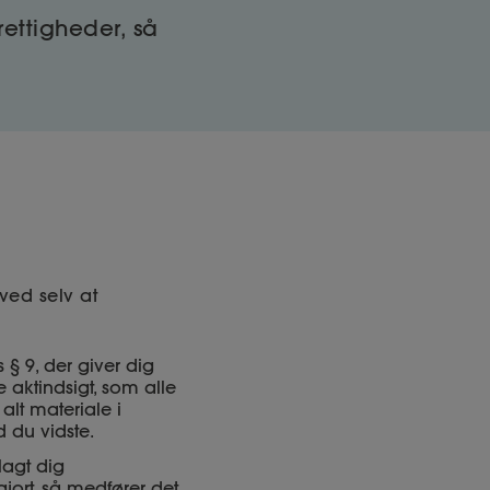
ettigheder, så
ved selv at
:
 § 9, der giver dig
 aktindsigt, som alle
alt materiale i
 du vidste.
lagt dig
gjort, så medfører det