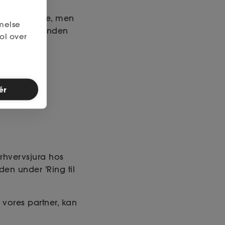
et offentlige, men
melse
t eller en anden
ol over
ér
rhvervsjura hos
den under 'Ring til
vores partner, kan