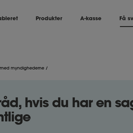
ableret
Produkter
A-kasse
Få s
t med myndighederne
råd, hvis du har en s
ntlige