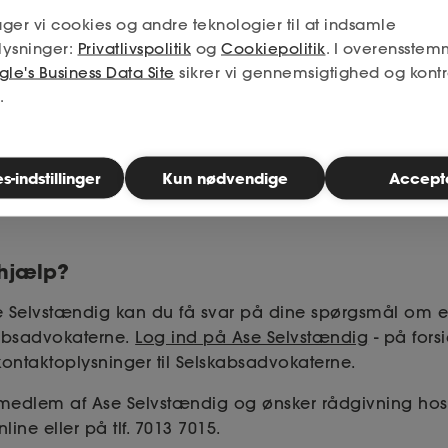
ger vi cookies og andre teknologier til at indsamle
entlig klædt dig godt på til at håndtere en sag mod d
lysninger:
Privatlivspolitik
og
Cookiepolitik
. I overensstem
 for yderligere rådgivning, bør du kontakte en advoka
le's Business Data Site
sikrer vi gennemsigtighed og kontr
le i forvaltningsret.
.
det af vores samarbejdspartner Selskabsadvokaterne.
-indstillinger
Kun nødvendige
Accept
 hjælp?
Selvstændig kan du få svar på dine spørgsmål om e
kabsadvokaterne.
Log ind på Ase Selvstændig
- på forsi
kontaktoplysninger til Selskabsadvokaterne.
 medlem af Ase Selvstændig og ønsker rådgivning hos 
ine eller på tlf. 7013 7015.