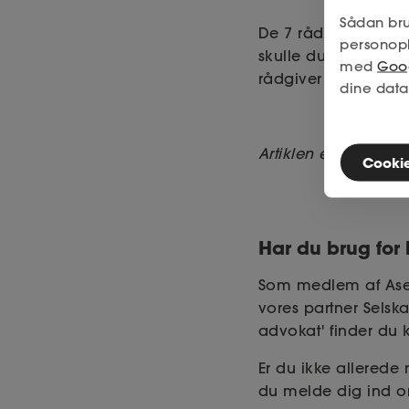
Sådan bru
De 7 råd har forhåb
personop
skulle du have brug
med
Goog
rådgiver med specia
dine data
Artiklen er udarbej
Cookies
Har du brug for
Som medlem af Ase 
vores partner Sels
advokat' finder du 
Er du ikke allerede
du melde dig ind onl