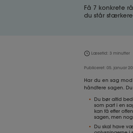
Få 7 konkrete r
du står stærkere
Læsetid: 3 minutter
Publiceret: 05. januar 2
Har du en sag mod d
håndtere sagen. Du
Du bør altid bede
som part i en sa
kan få efter offe
sagen, men nogle
Du skal have være
oplysningerne i s