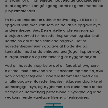
ansvaret for
at indhente
de nødvendige godkendelser
til, at opgaven kan gå i gang, samt at gennemarbejde
projektmaterialet.
En hovedentreprenør udfører nødvendigvis ikke alle
opgaver selv, men kan som en del af sin opgave hyre
underentreprenører. Den enkelte underentreprenør
arbejder derved for hovedentreprenøren og skal blot
udføre en del af den samlede opgave. Det er
hovedentreprenørens opgave at holde styr på
kontrakter med underentreprenører(fagentreprenører),
budget, tidsplan og koordinering af byggearbejdet.
Ved en hovedentreprise er det en fordel, at bygherre
blot skal rette henvendelse til hovedentreprenøren, hvis
han opdager fejl eller uoverensstemmelser med den
aftalte opgave.
Hovedentreprise
inkluderer dog ikke et
uafhængigt tilsyn, og bygherren kan derfor med fordel
antage en uafhængig professionel tilsynsføre, og lade
vedkommende varetage tilsynet af entreprisen.