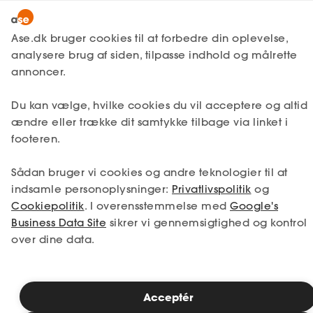
Lønmodtager
MitAse
Ase.dk bruger cookies til at forbedre din oplevelse,
Selvstændig
analysere brug af siden, tilpasse indhold og målrette
Selvstændig
Få svar
Virksomhedsjura
Ase Selvstændig
annoncer.
Kontrakter og aftaler
Nystartet
Entrepriseformer i
Du kan vælge, hvilke cookies du vil acceptere og altid
Dokumenter.dk
Etableret
ændre eller trække dit samtykke tilbage via linket i
byggeriet
Produkter
footeren.
A-kasse
Sådan bruger vi cookies og andre teknologier til at
Skal du opføre, ombygge eller renovere en
Få svar
indsamle personoplysninger:
Privatlivspolitik
og
bygning eller et anlæg til brug for din
Cookiepolitik
. I overensstemmelse med
Google's
virksomhed, eller er du entreprenør og ejer
Fordele
Business Data Site
sikrer vi gennemsigtighed og kontrol
af en entreprenørvirksomhed?
I
denne
over dine data.
Studerende
artikel et overblik over forskellige
entrepriseformer og kontrakter, som du kan
indgå i forbindelse med
et
byggeprojekt.
Inspiration
Acceptér