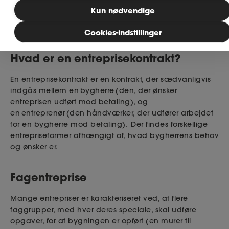
Bliv medlem
Kun nødvendige
Læsetid: 3 minutter
Cookies-indstillinger
Publiceret: 05. januar 2026
MitAse
Hvad er en entreprisekontrakt?
Ase Selvstændig
En entreprisekontrakt er en kontrakt, der sædvanligvis
indgås mellem en
bygherre
(den, der ønsker
Dokumenter.dk
entreprisen udført mod betaling), og
en
entreprenør
(den håndværker, der udfører arbejdet
for
en
bygherre mod betaling). Der findes forskellige
entrepriseformer afhængigt af, hvad bygherrens behov
og ønsker er.
Fagentreprise
Mange entrepriser er karakteriseret ved, at flere
faggrupper, med hver deres speciale, skal udføre
opgaver, for at bygningen er opført (en murer til