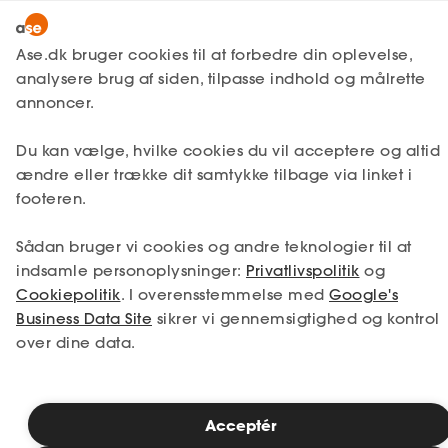
Lønmodtager
MitAse
Ase.dk bruger cookies til at forbedre din oplevelse,
Selvstændig
analysere brug af siden, tilpasse indhold og målrette
Selvstændig
Få svar
Virksomhedsjura
Ase Selvstændig
annoncer.
Markedsføringsret
Nystartet
Få styr på reglerne om
Du kan vælge, hvilke cookies du vil acceptere og altid
Dokumenter.dk
Etableret
ændre eller trække dit samtykke tilbage via linket i
brug af cookies på dit
Produkter
footeren.
website
A-kasse
Sådan bruger vi cookies og andre teknologier til at
Få svar
indsamle personoplysninger:
Privatlivspolitik
og
Alle hjemmesider sætter i dag cookies.
Cookiepolitik
. I overensstemmelse med
Google's
Fordele
Nogle cookies er nødvendige for, at din
Business Data Site
sikrer vi gennemsigtighed og kontrol
hjemmeside fungerer hensigtsmæssigt
over dine data.
Studerende
(funktionelle cookies). Det kan blandt andet
være oplysninger om, hvilke varer dine
Inspiration
besøgende har i deres kurv.
Acceptér