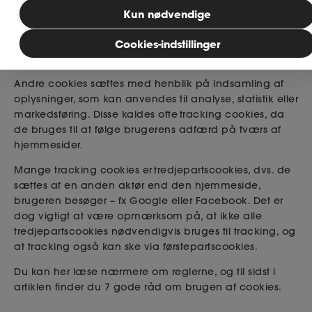
Bliv medlem
Kun nødvendige
Læsetid: 4 minutter
Cookies-indstillinger
Publiceret: 05. januar 2026
MitAse
Andre cookies sættes med henblik på indsamling af
Ase Selvstændig
oplysninger, som kan anvendes til analyse, statistik eller
markedsføring. Disse kaldes ofte
tracking
cookies
, da
de bruges til at følge brugerens adfærd på tværs af
Dokumenter.dk
hjemmesider.
Mange
tracking
cookies er
tredjepartscookies
, dvs. de
sættes af en anden aktør end den hjemmeside,
brugeren besøger – fx Google eller Facebook. Det er
dog vigtigt at være opmærksom på, at ikke alle
tredjepartscookies nødvendigvis bruges til
tracking, og
at
tracking
også kan ske via førstepartscookies.
Du kan her læse nærmere om reglerne, og til sidst i
artiklen finder du 7 gode råd om brugen af cookies.