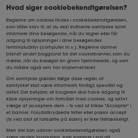
Hvad siger cookiebekendtgørelsen?
Reglerne om cookies findes i cookiebekendtgørelsen,
som stiller krav til, at du skal indhente samtykke samt
informere dine besøgende, når du lagrer eller får
adgang til oplysninger i dine besøgendes
terminaludstyr (computer m.v.). Reglerne danner
blandt andet baggrund for det cookiebanner, som du
møder, når du besøger en given hjemmeside, og som
du måske også selv har implementeret.
Om samtykke gælder ifølge disse regler, at
samtykket
skal være informeret, frivilligt, specifikt og
aktivt. Det betyder, at brugeren skal have adgang til
klare oplysninger om formålet med cookies, og aktivt
vælge at acceptere dem – fx ved at klikke "Accepter" i
et banner.
Forudafkrydsede
felter eller passiv accept
(fx ved blot at fortsætte på siden) er ikke tilstrækkeligt.
Men der kan udover cookiebekendtgørelsen også
være anden lovgivning, som kommer i spil alt