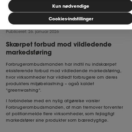
Bliv medlem
Kun nødvendige
Læsetid: 3 minutter
Cookies-indstillinger
MitAse
Publiceret: 26. januar 2026
Ase Selvstændig
Skærpet forbud mod vildledende
markedsføring
Dokumenter.dk
Forbrugerombudsmanden har indtil nu indskærpet
eksisterende forbud mod vildledende markedsføring,
hvor virksomheder har vildledt forbrugere om deres
produkters miljøbelastning – også kaldet
”greenwashing”.
I forbindelse med en nylig afgørelse varsler
Forbrugerombudsmanden, at man fremover forventer
at politianmelde flere virksomheder, som fejlagtigt
markedsfører sine produkter som bæredygtige.