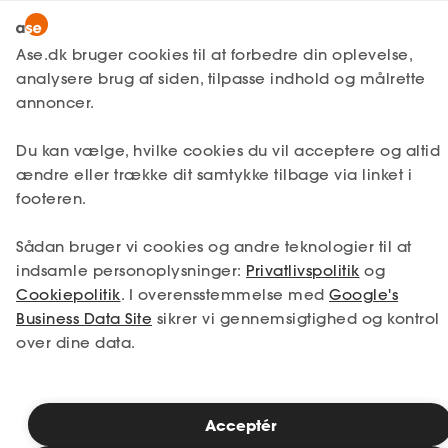
Lønmodtager
MitAse
Ase.dk bruger cookies til at forbedre din oplevelse,
Selvstændig
analysere brug af siden, tilpasse indhold og målrette
Selvstændig
Få svar
Virksomhedsjura
Ase Selvstændig
annoncer.
Markedsføringsret
Nystartet
Greenwashing
Du kan vælge, hvilke cookies du vil acceptere og altid
Dokumenter.dk
Etableret
ændre eller trække dit samtykke tilbage via linket i
Produkter
footeren.
Markedsfører din virksomhed produkter
A-kasse
Sådan bruger vi cookies og andre teknologier til at
eller tiltag som værende grønne, er det
Få svar
vigtigt, at du husker reglerne i
indsamle personoplysninger:
Privatlivspolitik
og
markedsføringsloven. Det kræver blandt
Cookiepolitik
. I overensstemmelse med
Google's
Fordele
andet, at du kan dokumentere, at
Business Data Site
sikrer vi gennemsigtighed og kontrol
produkterne er ”grønne”. Ellers kan der
over dine data.
Studerende
være tale om greenwashing. Vi giver dig en
kvikguide til, hvordan din virksomhed kan
Inspiration
markedsføre grønne produkter og tiltag
uden at bryde markedsføringsloven.
Acceptér