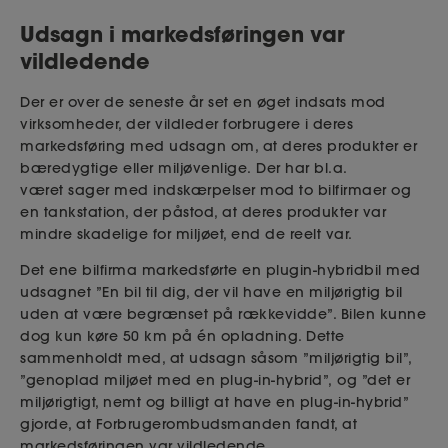
Udsagn i markedsføringen var
vildledende
Der er over de seneste år set en øget indsats mod
virksomheder, der vildleder forbrugere i deres
markedsføring med udsagn om, at deres produkter er
bæredygtige eller miljøvenlige.
Der har bl.a.
været
sager med
indskærpelser
mod to bilfirmaer og
en tankstation, der påstod, at deres produkter var
mindre skadelige for miljøet, end de reelt var.
Det ene bilfirma markedsførte en plugin-hybridbil med
udsagnet ”En bil til dig, der vil have en miljørigtig bil
uden at være begrænset på rækkevidde”. Bilen kunne
dog kun køre 50 km på én opladning. Dette
sammenholdt med, at udsagn såsom ”miljørigtig bil”,
”genoplad miljøet med en plug-in-hybrid”,
og ”det er
miljørigtigt, nemt og billigt at have en plug-in-hybrid”
gjorde, at Forbrugerombudsmanden fandt, at
markedsføringen var
vildledende.