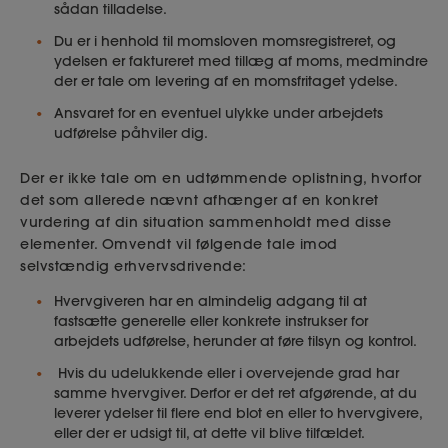
sådan tilladelse.
Du er i henhold til momsloven momsregistreret, og
ydelsen er faktureret med tillæg af moms, medmindre
der er tale om levering af en momsfritaget ydelse.
Ansvaret for en eventuel ulykke under arbejdets
udførelse påhviler dig.
Der er ikke tale om en udtømmende oplistning, hvorfor
det som allerede nævnt afhænger af en konkret
vurdering af din situation sammenholdt med disse
elementer. Omvendt vil følgende tale imod
selvstændig erhvervsdrivende:
Hvervgiveren har en almindelig adgang til at
fastsætte generelle eller konkrete instrukser for
arbejdets udførelse, herunder at føre tilsyn og kontrol.
Hvis du udelukkende eller i overvejende grad har
samme hvervgiver. Derfor er det ret afgørende, at du
leverer ydelser til flere end blot en eller to hvervgivere,
eller der er udsigt til, at dette vil blive tilfældet.