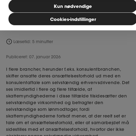
selvstændig virksomhed, skal du være
Bliv medlem
Kun nødvendige
særligt opmærksom på, om der virkelig er
tale om en selvstændig virksomhed.
Cookies-indstillinger
MitAse
Læsetid: 5 minutter
Ase Selvstændig
Publiceret: 07. januar 2026
Dokumenter.dk
I flere brancher, herunder f.eks. konsulentbranchen,
skifter ansatte deres ansættelsesforhold ud med en
konsulentaftale som selvstændig erhvervsdrivende. Det
ses imidlertid i flere og flere tilfælde, at
skattemyndighederne i disse tilfælde tilsidesætter den
selvstændige virksomhed og betragter den
selvstændige som lønmodtager, fordi
skattemyndighederne fortsat mener, at der reelt set er
tale om et ansættelsesforhold, eller at samarbejdet må
sidestilles med et ansættelsesforhold, hvorfor der ikke