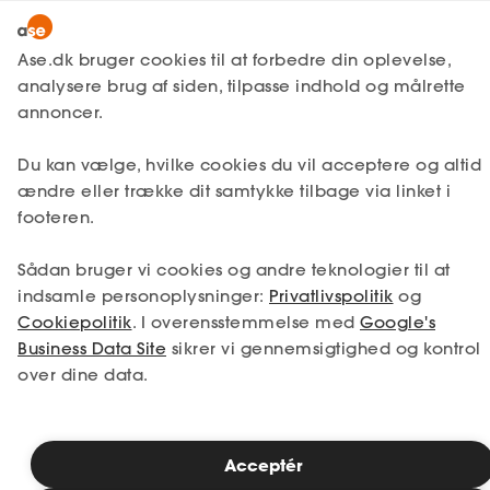
Lønmodtager
MitAse
Ase.dk bruger cookies til at forbedre din oplevelse,
Selvstændig
analysere brug af siden, tilpasse indhold og målrette
Selvstændig
Få svar
Virksomhedsjura
Skatteret
Ase Selvstændig
annoncer.
Nystartet
Betragter
Du kan vælge, hvilke cookies du vil acceptere og altid
Dokumenter.dk
Etableret
skattemyndighederne dig
ændre eller trække dit samtykke tilbage via linket i
Produkter
ikke som selvstændig
footeren.
erhvervsdrivende?
A-kasse
Sådan bruger vi cookies og andre teknologier til at
Få svar
indsamle personoplysninger:
Privatlivspolitik
og
Cookiepolitik
. I overensstemmelse med
Google's
Fordele
For en mindre del af de selvstændige, der
Business Data Site
sikrer vi gennemsigtighed og kontrol
mener at være selvstændige, er
over dine data.
Studerende
skattemyndighederne imidlertid af en
anden opfattelse. Og det ofte med stor
Inspiration
konsekvens for den enkelte. Særligt inden
for de erhverv, hvor der ofte er tale om
Acceptér
ansættelsesforhold, der konverteres til en