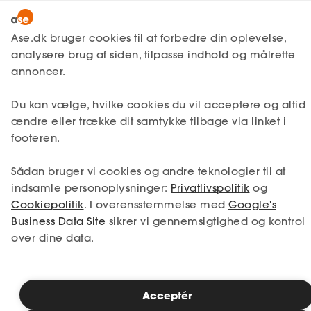
Lønmodtager
MitAse
Ase.dk bruger cookies til at forbedre din oplevelse,
A-kasse
analysere brug af siden, tilpasse indhold og målrette
Lønmodtager
Få svar
Ansættelse
Ase Selvstændig
annoncer.
Fagforening
Kontrakter og vilkår
Læsetid: 1 minut
Lønsikring
Du kan vælge, hvilke cookies du vil acceptere og altid
Dokumenter.dk
ændre eller trække dit samtykke tilbage via linket i
Publiceret: 26. januar 2026
Få svar
footeren.
Medlemsfordele
Sådan bruger vi cookies og andre teknologier til at
Selvstændig
indsamle personoplysninger:
Privatlivspolitik
og
Cookiepolitik
. I overensstemmelse med
Google's
Studerende
Business Data Site
sikrer vi gennemsigtighed og kontrol
Overenskomstforhandling 2026
over dine data.
Forhandlingerne for det offentlige arbejdsmarked
Inspiration
er godt igang.
Er du usikker på, hvad de kan komme til at betyde
Acceptér
Bliv medlem
for dig som Ase medlem?