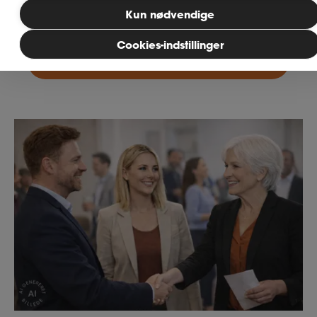
Kun nødvendige
Der er ingen grund til bekymring
MitAse
Cookies-indstillinger
hvad betyder det for dig?
Ase Selvstændig
Dokumenter.dk