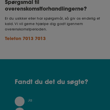
Spørgsmål til
kan lockoutes. Din arbejdsgiver kan dog vælge at
Det gælder både, hvis din arbejdsgiver ønsker at
overenskomstforhandlingerne?
sende dig hjem uden om lockout.
benytte din arbejdskraft, og hvis du bliver sendt
Er du usikker eller har spørgsmål, så giv os endelig et
hjem helt eller delvist under konflikten
kald. Vi vil gerne hjælpe dig godt igennem
overenskomstperioden.
Telefon 7013 7013
Fandt du det du søgte?
Ja