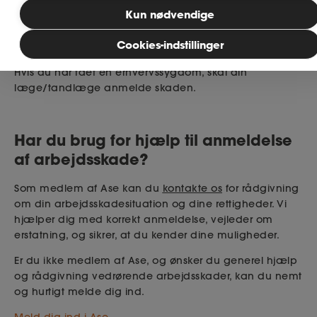
Er der sket en arbejdsulykke, har din arbejdsgiver pligt
Kun nødvendige
til at anmelde den, hvis du har været uarbejdsdygtig i
MitAse
mindst én dag ud over selve skadesdagen og/eller,
Cookies-indstillinger
der forventes ydelser efter Arbejdsskadesikringsloven.
Ase Selvstændig
Hvis du har fået en erhvervssygdom, skal din
læge/tandlæge anmelde skaden.
Dokumenter.dk
Har du brug for hjælp til anmeldelse
af arbejdsskade?
Som medlem af Ase kan du
kontakte os
for rådgivning
om din arbejdsskadesituation og dine rettigheder. Vi
hjælper dig med korrekt anmeldelse, vejleder om
erstatning, og sikrer, at du kender dine muligheder.
Er du ikke medlem af Ase, og ønsker du generel hjælp
og rådgivning vedrørende arbejdsskader, kan du nemt
og hurtigt melde dig ind.
Meld dig ind i Ase