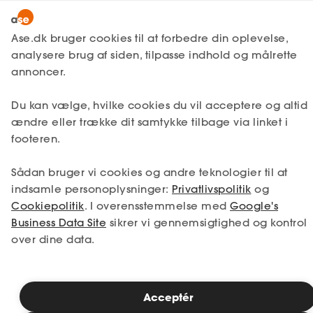
Lønmodtager
MitAse
Ase.dk bruger cookies til at forbedre din oplevelse,
A-kasse
analysere brug af siden, tilpasse indhold og målrette
Lønmodtager
Få svar
Sygdom
Arbejdsskade
Ase Selvstændig
annoncer.
Fagforening
Anmeldelse af
Lønsikring
Du kan vælge, hvilke cookies du vil acceptere og altid
Dokumenter.dk
arbejdsskade
ændre eller trække dit samtykke tilbage via linket i
Få svar
footeren.
Medlemsfordele
Hvis du har fået en arbejdsskade, er det
Sådan bruger vi cookies og andre teknologier til at
Selvstændig
vigtigt, at den bliver anmeldt så hurtigt som
indsamle personoplysninger:
Privatlivspolitik
og
muligt.
Cookiepolitik
. I overensstemmelse med
Google's
Studerende
Business Data Site
sikrer vi gennemsigtighed og kontrol
over dine data.
Inspiration
Læsetid: 6 minutter
Publiceret: 26. januar 2026
Acceptér
Bliv medlem