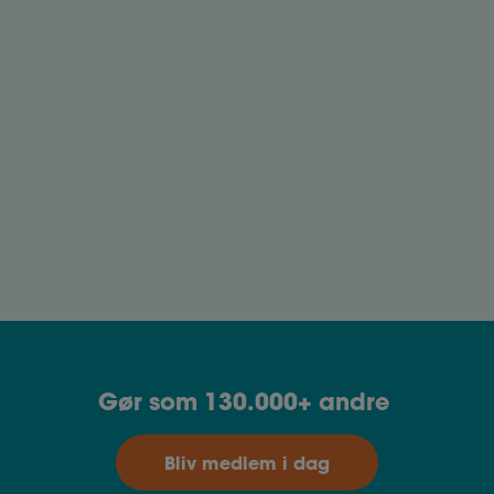
skal gøre, hvis du bliver ramt.
Klagemuligheder
Du har mulighed for at klage over en afgørelse
om arbejdsskade eller erhvervssygdom, hvis du
ikke er enig. Her kan du læse mere om, hvordan
du forholder dig, hvis du ikke får medhold i en
anmeldelse.
Gør som 130.000+ andre
Bliv medlem i dag