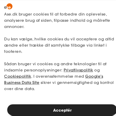
Lønmodtager
MitAse
Ase.dk bruger cookies til at forbedre din oplevelse,
A-kasse
analysere brug af siden, tilpasse indhold og målrette
Lønmodtager
Få svar
Sygdom
Ase Selvstændig
annoncer.
Fagforening
Arbejdsskade
Lønsikring
Du kan vælge, hvilke cookies du vil acceptere og altid
Dokumenter.dk
ændre eller trække dit samtykke tilbage via linket i
Få svar
footeren.
Medlemsfordele
Hvis dit arbejde eller dine arbejdsforhold er
Sådan bruger vi cookies og andre teknologier til at
skyld i, at du bliver syg eller kommer ud for
Selvstændig
indsamle personoplysninger:
Privatlivspolitik
og
en ulykke, er det en arbejdsskade.
Cookiepolitik
. I overensstemmelse med
Google's
Fagforeningen Ase Lønmodtager kan
Studerende
Business Data Site
hjælpe dig med at få styr på
sikrer vi gennemsigtighed og kontrol
arbejdsgangene og vigtige frister.
over dine data.
Inspiration
Acceptér
Bliv medlem
Anmeldelse af arbejdsskade