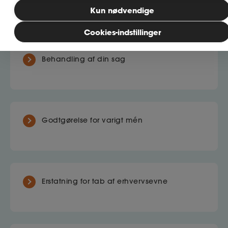
Kun nødvendige
MitAse
Cookies-indstillinger
Ase Selvstændig
Behandling af din sag
Dokumenter.dk
Godtgørelse for varigt mén
Erstatning for tab af erhvervsevne