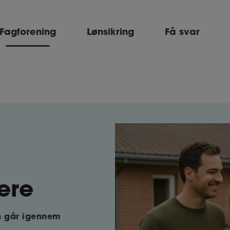
Fagforening
Lønsikring
Få svar
ere
en går igennem