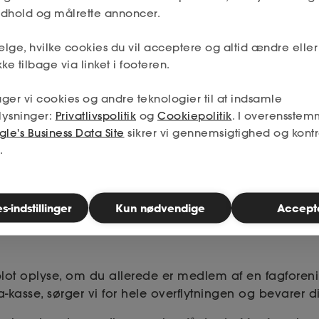
indhold og målrette annoncer.
Hvad koster medlemskabet?
lge, hvilke cookies du vil acceptere og altid ændre elle
74 kr./md
Du får fagforening for kun
.
ke tilbage via linket i footeren.
lges, og med lønsikring får du ekstra økonomisk sikker
ger vi cookies og andre teknologier til at indsamle
ledig. Du bestemmer selv din dækning.
lysninger:
Privatlivspolitik
og
Cookiepolitik
. I overensstem
 6 måneder gratis fagforening
le's Business Data Site
sikrer vi gennemsigtighed og kontr
ved samtidig indmelde
.
Bliv medlem nu
-indstillinger
Kun nødvendige
Accept
lot oplyse, om du allerede er medlem af en fagforenin
 a-kasse, sørger vi for hele overflytningen og bevarer d