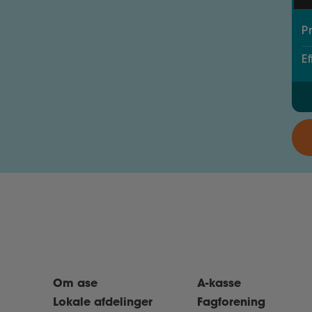
P
E
Om ase
A-kasse
Lokale afdelinger
Fagforening