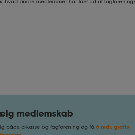
Læs, hvad andre medlemmer har fået ud af fagforening
ælg medlemskab
6 mdr. gratis
g både a-kasse og fagforening og få
forening.