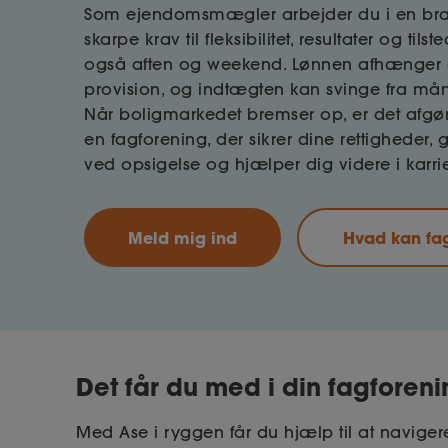
Som ejendomsmægler arbejder du i en b
skarpe krav til fleksibilitet, resultater og til
også aften og weekend. Lønnen afhænger o
provision, og indtægten kan svinge fra må
Når boligmarkedet bremser op, er det afgø
en fagforening, der sikrer dine rettigheder, g
ved opsigelse og hjælper dig videre i karri
Meld mig ind
Hvad kan fa
Det får du med i din fagforen
Med Ase i ryggen får du hjælp til at navigere