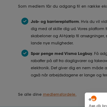
Som medlem får du adgang til en række ekstr
Job- og karriereplatform
. Hvis du vil vi
dig med at skille dig ud. Vores platform t
skabeloner og AI-hjælp til ansøgninger, s
lande nye muligheder.
Spar penge med Visma Logbuy
. Få adg
rabatter på alt fra dagligvarer og takeaw
elektronik. Det giver dig en nem måde 
også når arbejdsdagene er lange og tem
Se alle dine
medlemsfordele
.
Ase.dk br