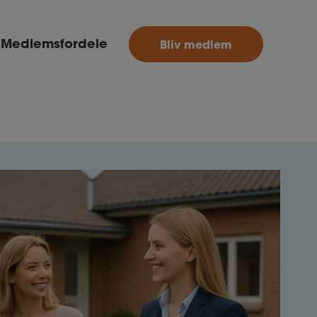
MitAse
Medlemsfordele
Bliv medlem
Ase
Selvstændig
Dokumenter.dk