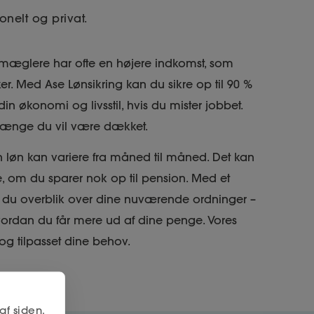
nelt og privat.
mæglere har ofte en højere indkomst, som
. Med Ase Lønsikring kan du sikre op til 90 %
in økonomi og livsstil, hvis du mister jobbet.
 længe du vil være dækket.
in løn kan variere fra måned til måned. Det kan
e, om du sparer nok op til pension. Med et
år du overblik over dine nuværende ordninger –
ordan du får mere ud af dine penge. Vores
og tilpasset dine behov.
af siden,