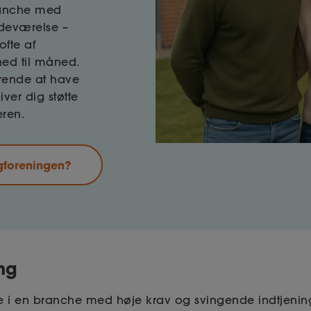
ranche med
stedeværelse –
fte af
ned til måned.
rende at have
iver dig støtte
eren.
gforeningen?
ing
 i en branche med høje krav og svingende indtjening. V