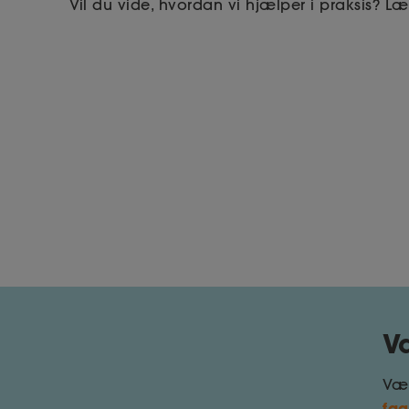
Vil du vide, hvordan vi hjælper i praksis? 
V
Væl
fag