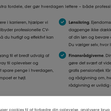
a fordele, der gør hverdagen lettere – både professio
Lønsikring
dere i karrieren, hjælper vi
. Ejendoms
ilbyder professionelle CV-
dagpenge ikke dækker
å du hurtigt og effektivt kan
af din løn og bevare d
Du vælger selv, hvor
Finansrådgiverne
ang til et bredt udvalg af
. D
ay til oplevelser og
gøre det svært at vid
at spare penge i hverdagen,
gratis pensionstjek f
poet er højt.
og rådgivning om, hv
rådgivning er uvildig 
uger cookies til at forbedre din oplevelse, analysere brug 