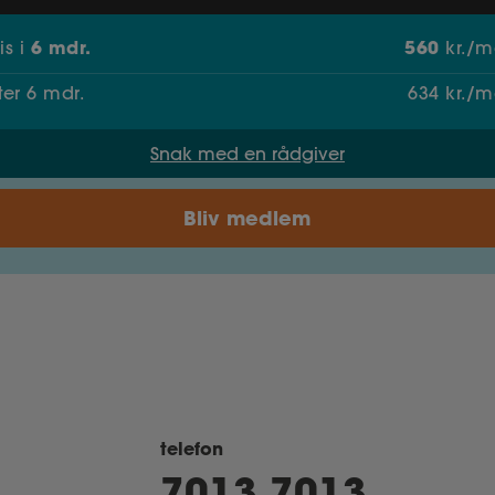
6
mdr.
560
ris
i
kr./m
fter
6
mdr.
634
kr./m
Snak med en rådgiver
Bliv medlem
telefon
7013 7013