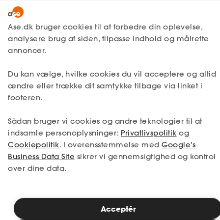
Lønmodtager
MitAse
Ase.dk bruger cookies til at forbedre din oplevelse,
A-kasse
analysere brug af siden, tilpasse indhold og målrette
Ase Selvstændig
annoncer.
Fagforening
Lønsikring
Du kan vælge, hvilke cookies du vil acceptere og altid
Dokumenter.dk
ændre eller trække dit samtykke tilbage via linket i
Få svar
footeren.
Medlemsfordele
Sådan bruger vi cookies og andre teknologier til at
Selvstændig
indsamle personoplysninger:
Privatlivspolitik
og
Cookiepolitik
. I overensstemmelse med
Google's
Studerende
Business Data Site
sikrer vi gennemsigtighed og kontrol
over dine data.
Inspiration
Acceptér
Bliv medlem