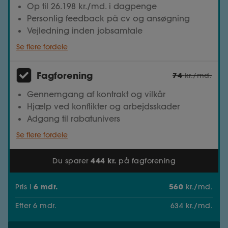
Op til 26.198 kr./md. i dagpenge
Personlig feedback på cv og ansøgning
Vejledning inden jobsamtale
Se flere fordele
Fagforening
74
kr./md.
Gennemgang af kontrakt og vilkår
Hjælp ved konflikter og arbejdsskader
Adgang til rabatunivers
Se flere fordele
444 kr.
Du sparer
på fagforening
6
mdr.
560
Pris
i
kr./md.
Efter
6
mdr.
634
kr./md.