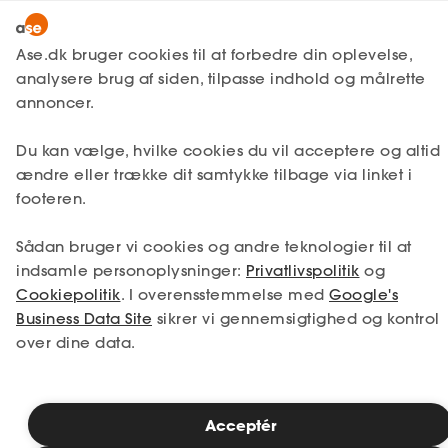
Lønmodtager
MitAse
Ase.dk bruger cookies til at forbedre din oplevelse,
A-kasse
analysere brug af siden, tilpasse indhold og målrette
Ase Selvstændig
annoncer.
Fagforening
Lønsikring
Du kan vælge, hvilke cookies du vil acceptere og altid
Dokumenter.dk
ændre eller trække dit samtykke tilbage via linket i
Få svar
footeren.
Medlemsfordele
Sådan bruger vi cookies og andre teknologier til at
Selvstændig
indsamle personoplysninger:
Privatlivspolitik
og
Cookiepolitik
. I overensstemmelse med
Google's
Studerende
Business Data Site
sikrer vi gennemsigtighed og kontrol
over dine data.
Inspiration
Acceptér
Bliv medlem
Fagforening for murere