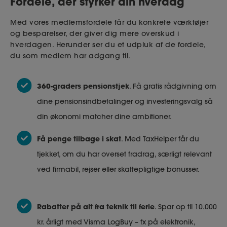
Fordele, der styrker din hverdag
Med vores medlemsfordele får du konkrete værktøjer
og besparelser, der giver dig mere overskud i
hverdagen. Herunder ser du et udpluk af de fordele,
du som medlem har adgang til.
360-graders pensionstjek
. Få gratis rådgivning om
dine pensionsindbetalinger og investeringsvalg så
din økonomi matcher dine ambitioner.
Få penge tilbage i skat
. Med TaxHelper får du
tjekket, om du har overset fradrag, særligt relevant
ved firmabil, rejser eller skattepligtige bonusser.
Rabatter på alt fra teknik til ferie
. Spar op til 10.000
kr. årligt med Visma LogBuy – fx på elektronik,