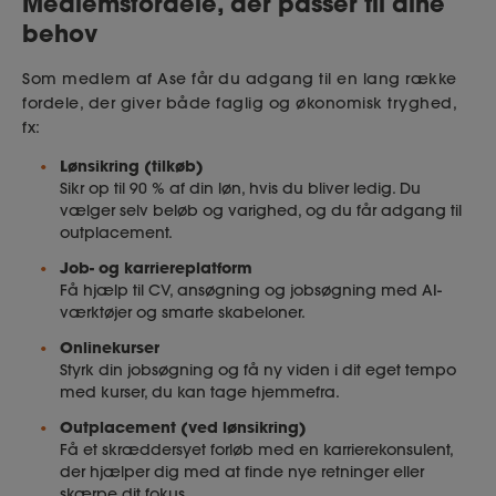
Medlemsfordele, der passer til dine
behov
Som medlem af Ase får du adgang til en lang række
fordele, der giver både faglig og økonomisk tryghed,
fx:
Lønsikring (tilkøb)
Sikr op til 90 % af din løn, hvis du bliver ledig. Du
vælger selv beløb og varighed, og du får adgang til
outplacement.
Job- og karriereplatform
Få hjælp til CV, ansøgning og jobsøgning med AI-
værktøjer og smarte skabeloner.
Onlinekurser
Styrk din jobsøgning og få ny viden i dit eget tempo
med kurser, du kan tage hjemmefra.
Outplacement (ved lønsikring)
Få et skræddersyet forløb med en karrierekonsulent,
der hjælper dig med at finde nye retninger eller
skærpe dit fokus.