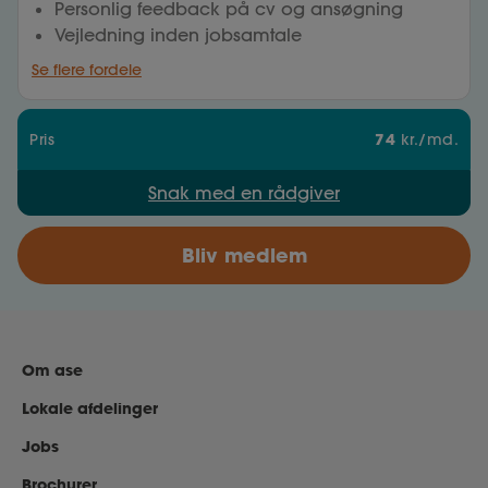
Personlig feedback på cv og ansøgning
Vejledning inden jobsamtale
Se flere fordele
74
Pris
kr./md.
Snak med en rådgiver
Bliv medlem
Om ase
Lokale afdelinger
Jobs
Brochurer