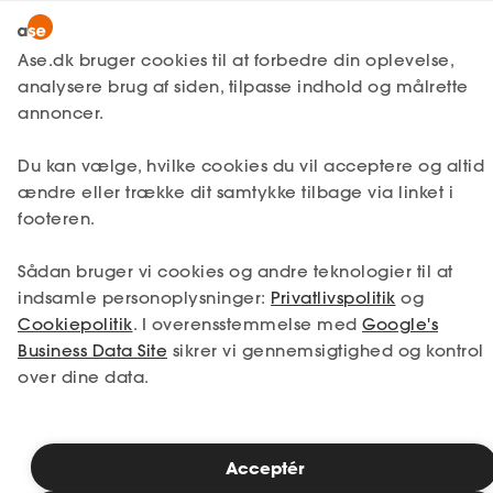
Lønmodtager
MitAse
Ase.dk bruger cookies til at forbedre din oplevelse,
A-kasse
analysere brug af siden, tilpasse indhold og målrette
Ase Selvstændig
annoncer.
Fagforening
Lønsikring
Du kan vælge, hvilke cookies du vil acceptere og altid
Dokumenter.dk
ændre eller trække dit samtykke tilbage via linket i
Få svar
footeren.
Medlemsfordele
Sådan bruger vi cookies og andre teknologier til at
Selvstændig
indsamle personoplysninger:
Privatlivspolitik
og
Cookiepolitik
. I overensstemmelse med
Google's
Studerende
Business Data Site
sikrer vi gennemsigtighed og kontrol
over dine data.
Inspiration
Acceptér
Bliv medlem
Tværfaglig fagforening for