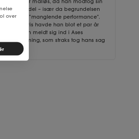
Kent var målløs, da han modtog sin
melse
fyreseddel – især da begrundelsen
ol over
lød på ”manglende performance”.
Heldigvis havde han blot et par år
forinden meldt sig ind i Ases
fagforening, som straks tog hans sag
op.
ér