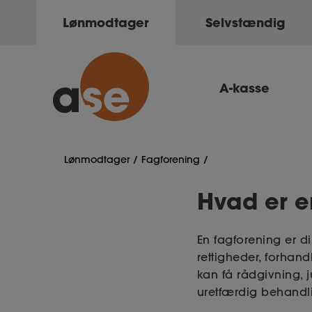
Lønmodtager
Selvstændig
A-kasse
Lønmodtager
Fagforening
Hvad er e
En fagforening er d
rettigheder, forhand
kan få rådgivning, j
uretfærdig behandl