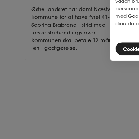
Sådan bru
personop
Østre landsret har dømt Næstved
med
Goog
Kommune for at have fyret 41-årige
dine data
Sabrina Brabrand i strid med
forskelsbehandlingsloven.
Kommunen skal betale 12 måneders
løn i godtgørelse.
Cookies