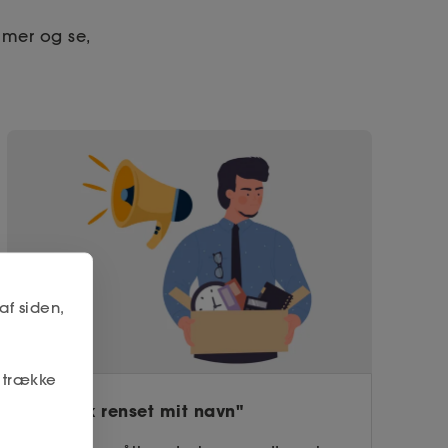
mmer og se,
af siden,
r trække
"Jeg fik renset mit navn"