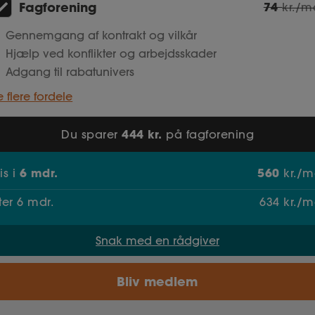
Fagforening
74
kr./m
Gennemgang af kontrakt og vilkår
Hjælp ved konflikter og arbejdsskader
Adgang til rabatunivers
e flere fordele
444 kr.
Du sparer
på fagforening
6
mdr.
560
ris
i
kr./m
fter
6
mdr.
634
kr./m
Snak med en rådgiver
Bliv medlem