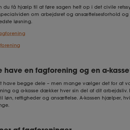
 du få hjælp til at føre sagen helt op i det civile retss
specialviden om arbejdsret og ansættelsesforhold og
dste løsning.
agforening
gforening
e have en fagforening og en a-kasse
v at have begge dele – men mange vælger det for at 
ening og a-kasse dækker hver sin del af dit arbejdsliv
 til løn, rettigheder og ansættelse. A-kassen hjælper, hv
nge.
yper af fagforeninger