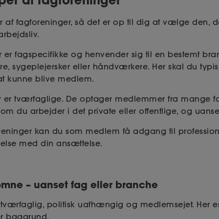
er af fagforeninger, så det er op til dig at vælge den, d
arbejdsliv.
 er fagspecifikke og henvender sig til en bestemt bra
re, sygeplejersker eller håndværkere. Her skal du typi
at kunne blive medlem.
r er tværfaglige. De optager medlemmer fra mange fo
om du arbejder i det private eller offentlige, og uans
reninger kan du som medlem få adgang til professione
delse med din ansættelse.
komne – uanset fag eller branche
 tværfaglig, politisk uafhængig og medlemsejet. Her e
er baggrund.