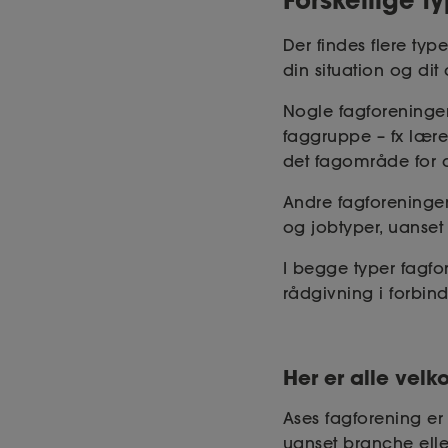
Der findes flere typ
din situation og dit 
Nogle fagforeninger
faggruppe – fx lære
det fagområde for 
Andre fagforeninge
og jobtyper, uanset 
I begge typer fagfo
rådgivning i forbin
Her er alle vel
Ases fagforening er
uanset branche ell