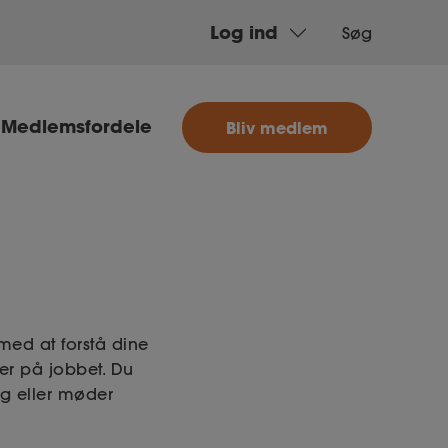
Log ind
Søg
MitAse
Medlemsfordele
Bliv medlem
Ase
Selvstændig
Dokumenter.dk
med at forstå dine
mer på jobbet. Du
yg eller møder