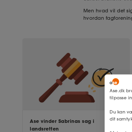
Men hvad vil det s
hvordan fagforeninge
Ase.dk br
tilpasse 
Du kan væ
dit samtyk
Ase vinder Sabrinas sag i
landsretten