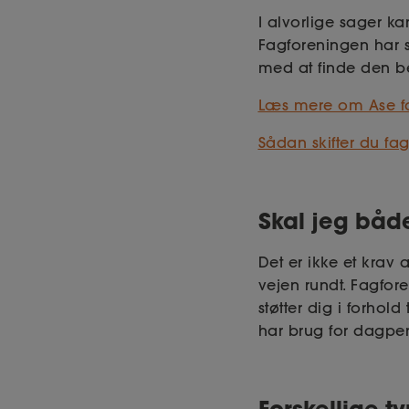
I alvorlige sager kan
Fagforeningen har 
med at finde den be
Læs mere om Ase f
Sådan skifter du fa
Skal jeg båd
Det er ikke et kra
vejen rundt. Fagfor
støtter dig i forhold
har brug for dagpe
Forskellige t