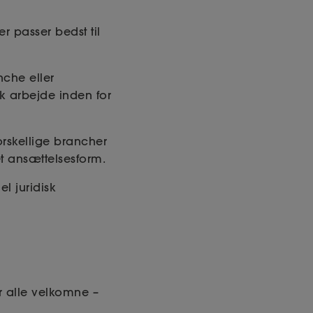
er passer bedst til
nche eller
sk arbejde inden for
rskellige brancher
et ansættelsesform.
l juridisk
r alle velkomne –