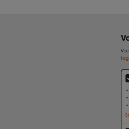
V
Væl
fag
S