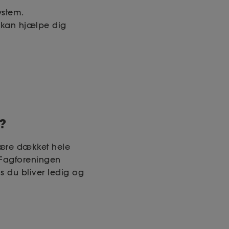
ystem.
 kan hjælpe dig
?
være dækket hele
. Fagforeningen
is du bliver ledig og