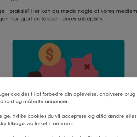
ige i praksis? Her kan du møde nogle af vores medle
n har gjort en forskel i deres arbejdsliv.
uger cookies til at forbedre din oplevelse, analysere brug 
indhold og målrette annoncer.
lge, hvilke cookies du vil acceptere og altid ændre elle
ke tilbage via linket i footeren.
"Min arbejdsgiver gik konkurs"