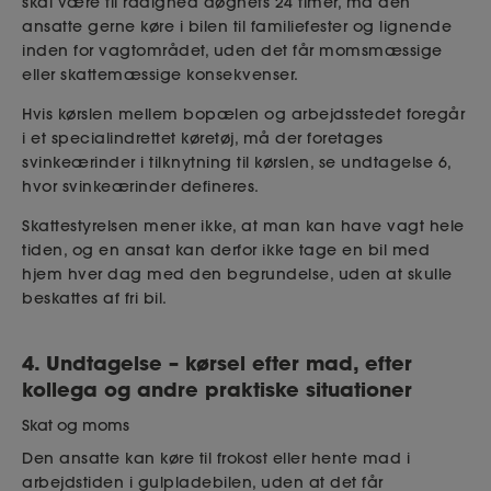
skal være til rådighed døgnets 24 timer, må den
ansatte gerne køre i bilen til familiefester og lignende
inden for vagtområdet, uden det får momsmæssige
eller skattemæssige konsekvenser.
Hvis kørslen mellem bopælen og arbejdsstedet foregår
i et specialindrettet køretøj, må der foretages
svinkeærinder i tilknytning til kørslen, se undtagelse 6,
hvor svinkeærinder defineres.
Skattestyrelsen mener ikke, at man kan have vagt hele
tiden, og en ansat kan derfor ikke tage en bil med
hjem hver dag med den begrundelse, uden at skulle
beskattes af fri bil.
4. Undtagelse – kørsel efter mad, efter
kollega og andre praktiske situationer
Skat og moms
Den ansatte kan køre til frokost eller hente mad i
arbejdstiden i gulpladebilen, uden at det får