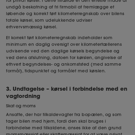
for privat kørsel. I dette tilfælde er den eneste måde at
undgå beskatning af fri firmabil at fremlægge et
løbende og korrekt ført kilometerregnskab over bilens
totale kørsel, som udelukkende udviser
erhvervsmæssig kørsel.
Et korrekt ført kilometerregnskab indeholder som
minimum en daglig oversigt over kilometertællerens
udvisende ved den daglige kørsels begyndelse og
ved dens afslutning, datoen for kørslen, angivelse af
ethvert begyndelses- og ankomststed (med samme
formål), tidspunktet og formålet med kørslen.
3. Undtagelse – kørsel i forbindelse med en
vagtordning
Skat og moms
Ansatte, der har tilkaldevagter fra bopælen, og som
tager bilen med hjem, fordi den skal bruges i
forbindelse med tilkaldene, anses ikke af den grund
momsmæssigt eller skattemæssigt for at være privat