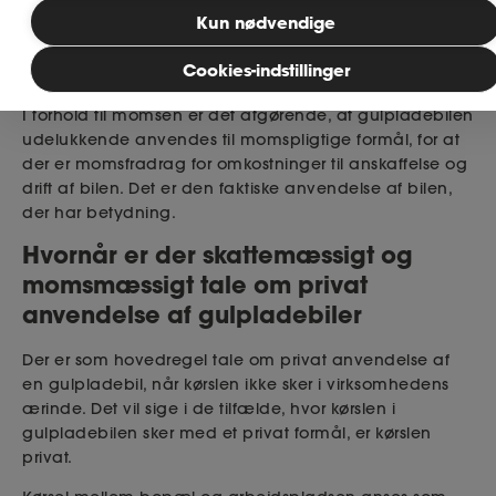
Læsetid: 7 minutter
Bliv medlem
Kun nødvendige
Cookies-indstillinger
Publiceret: 28. november 2025
MitAse
I forhold til momsen er det afgørende, at gulpladebilen
udelukkende anvendes til momspligtige formål, for at
Ase Selvstændig
der er momsfradrag for omkostninger til anskaffelse og
drift af bilen. Det er den faktiske anvendelse af bilen,
Dokumenter.dk
der har betydning.
Hvornår er der skattemæssigt og
momsmæssigt tale om privat
anvendelse af gulpladebiler
Der er som hovedregel tale om privat anvendelse af
en gulpladebil, når kørslen ikke sker i virksomhedens
ærinde. Det vil sige i de tilfælde, hvor kørslen i
gulpladebilen sker med et privat formål, er kørslen
privat.