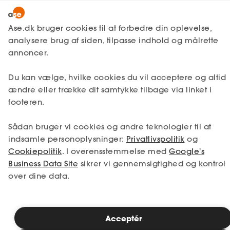
Lønmodtager
MitAse
Ase.dk bruger cookies til at forbedre din oplevelse,
Selvstændig
analysere brug af siden, tilpasse indhold og målrette
Selvstændig
Få svar
Bogføring
Ase Selvstændig
annoncer.
Moms og afgifter på biler
Nystartet
Gulpladebiler
Du kan vælge, hvilke cookies du vil acceptere og altid
Dokumenter.dk
Etableret
ændre eller trække dit samtykke tilbage via linket i
Produkter
footeren.
Når ansatte bruger en gulpladebil til privat
A-kasse
Sådan bruger vi cookies og andre teknologier til at
anvendelse, beskattes de af enten fri bil,
Få svar
eller, når der er tale om en specialindrettet
indsamle personoplysninger:
Privatlivspolitik
og
gulpladebil, af antal private kørte kilometer.
Cookiepolitik
. I overensstemmelse med
Google's
Fordele
Derimod bliver virksomheden ikke
Business Data Site
sikrer vi gennemsigtighed og kontrol
økonomisk belastet i skattemæssig
over dine data.
Studerende
henseende, når der sker privat anvendelse
af en gulpladebil.
Inspiration
Acceptér