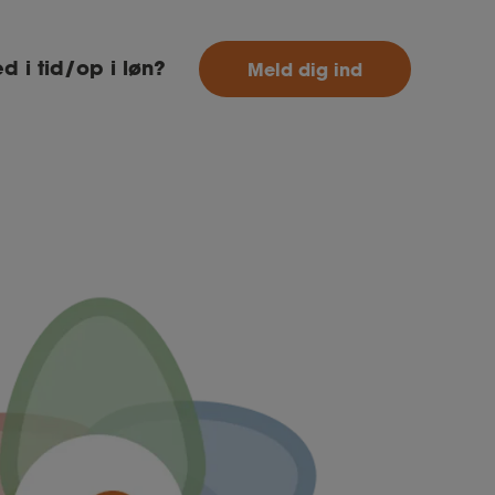
MitAse
d i tid/op i løn?
Meld dig ind
Ase
Selvstændig
Dokumenter.dk