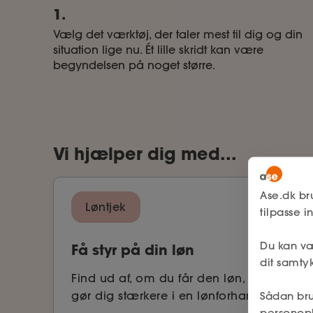
1.
Vælg det værktøj, der taler mest til dig og din
situation lige nu. Ét lille skridt kan være
begyndelsen på noget større.
Vi hjælper dig med...
Ase.dk br
Løntjek
tilpasse 
Du kan væ
Få styr på din løn
dit samtyk
Find ud af, om du får den løn, du fortjene
gør dig stærkere i en lønforhandling.
Sådan bru
personop