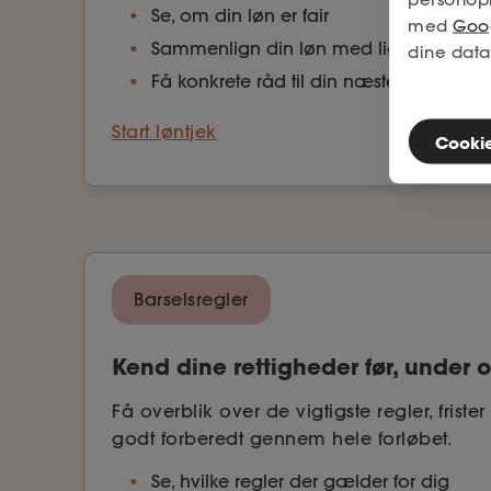
Se, om din løn er fair
med
Goog
Sammenlign din løn med lignende prof
dine data
Få konkrete råd til din næste lønsamtal
Start løntjek
Cookies
Barselsregler
Kend dine rettigheder før, under o
Få overblik over de vigtigste regler, friste
godt forberedt gennem hele forløbet.
Se, hvilke regler der gælder for dig