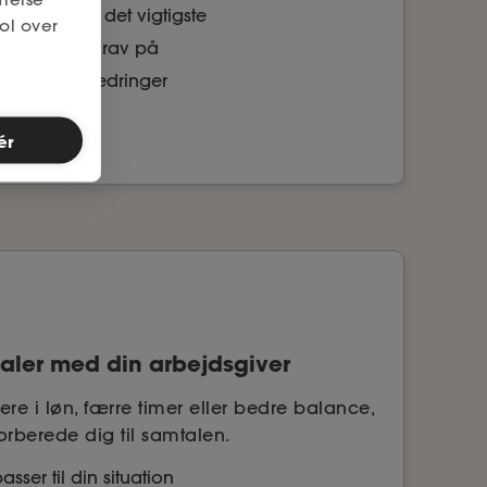
 indeholder det vigtigste
ol over
der, du har krav på
ger til forbedringer
ér
 taler med din arbejdsgiver
e i løn, færre timer eller bedre balance,
orberede dig til samtalen.
sser til din situation