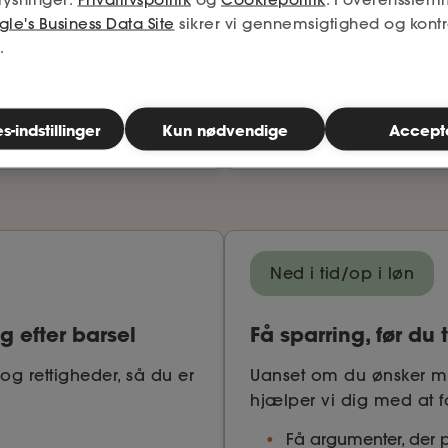
Tjek, om din kontrakt
le's Business Data Site
sikrer vi gennemsigtighed og kontr
iler
Se, om du får de go
.
e
Få konkrete anbefalin
Tjek din kontrakt
-indstillinger
Kun nødvendige
Accept
Ned i tid/op i løn
g efter barsel
Få sparring, før du
r og rettigheder, så du er
Uanset om du ønsker mer
hjælper vi dig med at f
Få argumenter, der pa