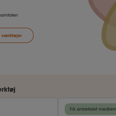
ønsamtalen
 værktøjer
rktøj
Få anbefalet medle