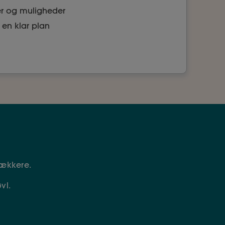
er og muligheder
 en klar plan
ækkere.
vl.