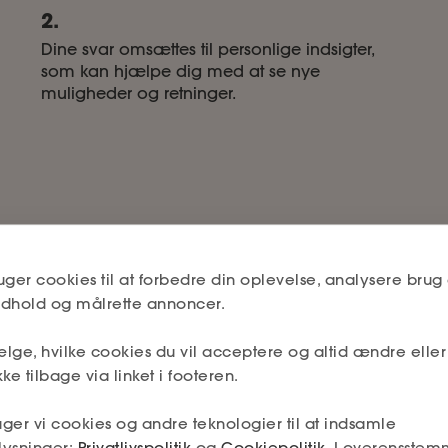
2.
Dine svar omsættes til personlige indsigter,
som kan hjælpe dig med at se nye
muligheder og retninger.
uger cookies til at forbedre din oplevelse, analysere brug 
Kontrakttjek
indhold og målrette annoncer.
lge, hvilke cookies du vil acceptere og altid ændre elle
Tjek, om din kontra
ke tilbage via linket i footeren.
r, og få den viden, der
Få gennemgået dine an
opdage fejl, mangler og
ger vi cookies og andre teknologier til at indsamle
lysninger:
Privatlivspolitik
og
Cookiepolitik
. I overensstem