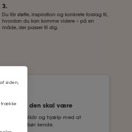
3.
Du får støtte, inspiration og konkrete forslag til,
hvordan du kan komme videre – på en
måde, der passer til dig.
af siden,
r trække
kt er, som den skal være
sættelsesvilkår og hjælp med at
 vilkår, du bør kende.
melse