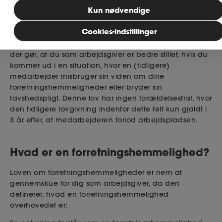
Bliv medlem
Kun nødvendige
Publiceret: 14. januar 2026
Cookies-indstillinger
MitAse
Der findes en speciallov om forretningshemmeligheder,
der gør, at du som arbejdsgiver er bedre stillet, hvis du
kommer ud i en situation, hvor en (tidligere)
Ase Selvstændig
medarbejder misbruger sin viden om dine
forretningshemmeligheder eller bryder sin
Dokumenter.dk
tavshedspligt. Denne lov har ingen forældelsesfrist, hvor
den tidligere lovgivning indenfor dette felt kun gjaldt i
3 år efter, at medarbejderen forlod arbejdspladsen.
Hvad er en forretningshemmelighed?
Loven om forretningshemmeligheder er nem at
gennemskue for dig som arbejdsgiver, da den
definerer, hvad en forretningshemmelighed
overhovedet er: