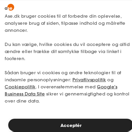
Lønmodtager
MitAse
Ase.dk bruger cookies til at forbedre din oplevelse,
Selvstændig
analysere brug af siden, tilpasse indhold og målrette
Selvstændig
Få svar
Virksomhedsjura
Ase Selvstændig
annoncer.
Nystartet
Har du styr på dine
Du kan vælge, hvilke cookies du vil acceptere og altid
Dokumenter.dk
Etableret
forretnings-
ændre eller trække dit samtykke tilbage via linket i
Produkter
hemmeligheder?
footeren.
A-kasse
Sådan bruger vi cookies og andre teknologier til at
Få svar
indsamle personoplysninger:
Privatlivspolitik
og
Vidste du, at du som arbejdsgiver faktisk er
Cookiepolitik
. I overensstemmelse med
Google's
dækket, hvis en af dine medarbejdere
Fordele
Business Data Site
sikrer vi gennemsigtighed og kontrol
skulle bryde deres tavshedspligt eller
misbruger sin viden om dine
over dine data.
Studerende
forretningshemmeligheder?
Inspiration
Acceptér
Læsetid: 3 minutter