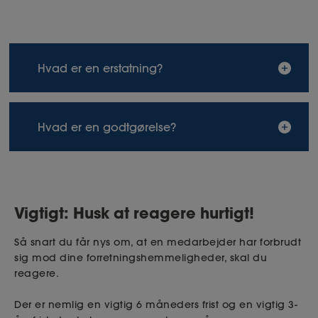
Hvad er en erstatning?
Erstatning vil sige at blive kompenseret for det
Hvad er en godtgørelse?
økonomiske tab, man lider, hvis en konkurrent har
fået fingrene i ens forretningshemmelighed og har
udnyttet den i strid med loven.
Godtgørelse går et skridt længere end erstatning
og tager ikke-økonomiske tab med i ligningen.
Vigtigt: Husk at reagere hurtigt!
Hvilke tab, der mere præcis kan udløse en
godtgørelse, afventer imidlertid praksis – altså
Så snart du får nys om, at en medarbejder har forbrudt
hvad domstolene rent faktisk kommer til at
sig mod dine forretningshemmeligheder, skal du
dømme og lægge til grund for dommene.
reagere.
Der er nemlig en vigtig 6 måneders frist og en vigtig 3-