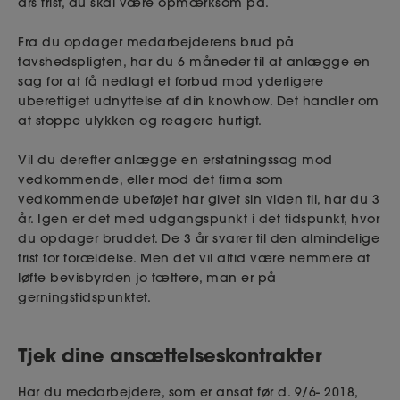
års frist, du skal være opmærksom på.
Fra du opdager medarbejderens brud på
tavshedspligten, har du 6 måneder til at anlægge en
sag for at få nedlagt et forbud mod yderligere
uberettiget udnyttelse af din knowhow. Det handler om
at stoppe ulykken og reagere hurtigt.
Vil du derefter anlægge en erstatningssag mod
vedkommende, eller mod det firma som
vedkommende ubeføjet har givet sin viden til, har du 3
år. Igen er det med udgangspunkt i det tidspunkt, hvor
du opdager bruddet. De 3 år svarer til den almindelige
frist for forældelse. Men det vil altid være nemmere at
løfte bevisbyrden jo tættere, man er på
gerningstidspunktet.
Tjek dine ansættelseskontrakter
Har du medarbejdere, som er ansat før d. 9/6- 2018,