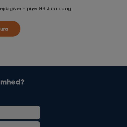
jdsgiver – prøv HR Jura i dag.
Jura
ksomhed?