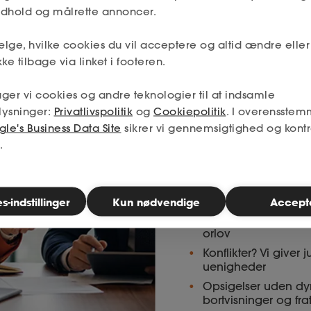
indhold og målrette annoncer.
Få tryghed i rol
lge, hvilke cookies du vil acceptere og altid ændre elle
ke tilbage via linket i footeren.
HR Jura samler eksperte
hjælp og rådgivning om 
ger vi cookies og andre teknologier til at indsamle
lysninger:
Privatlivspolitik
og
Cookiepolitik
. I overensstem
samlet ét sted.
le's Business Data Site
sikrer vi gennemsigtighed og kontr
Adgang til alle de 
.
kontrakter du har b
af Selskabsadvokat
Tiltræk og ansæt de 
stillingsopslag, an
-indstillinger
Kun nødvendige
Accept
Få styr på fravær -
orlov
Konflikter? Vi giver
uenigheder
Opsigelser uden dyre
bortvisninger og fra