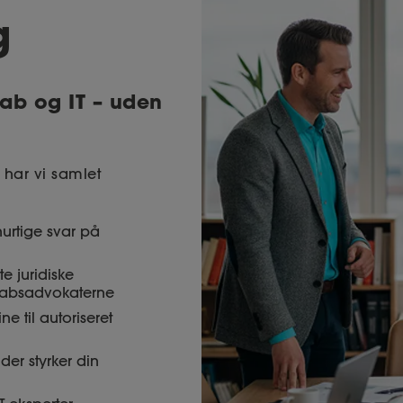
g
kab og IT – uden
 har vi samlet
hurtige svar på
e juridiske
skabsadvokaterne
e til autoriseret
der styrker din