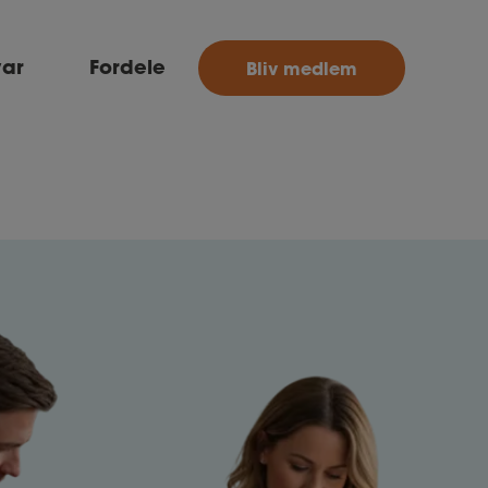
MitAse
var
Fordele
Bliv medlem
Ase
Selvstændig
Dokumenter.dk