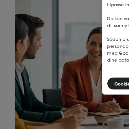
tilpasse 
Du kan væ
dit samtyk
Sådan bru
personop
med
Goog
dine data
Cookies