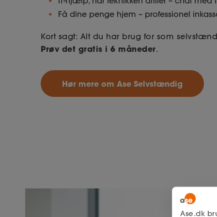
IT-hjælp, når teknikken driller – chat med I
Få dine penge hjem – professionel inka
Kort sagt: Alt du har brug for som selvstændi
Prøv det gratis i 6 måneder
.
Hør mere om Ase Selvstændig
Ase.dk br