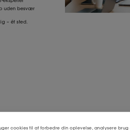
T-eksperter
sso uden besvær
g – ét sted.
HR Jura
uger cookies til at forbedre din oplevelse, analysere brug 