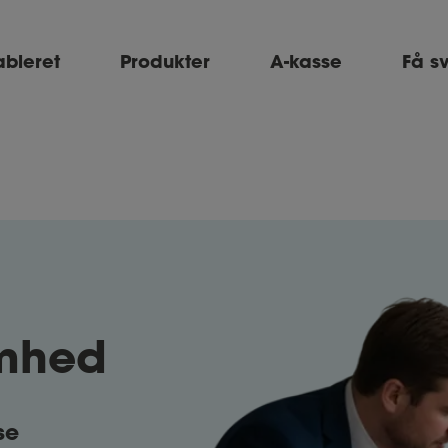
ableret
Produkter
A-kasse
Få s
omhed
se