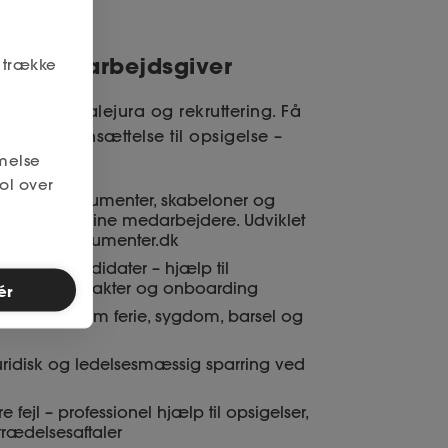
len som arbejdsgiver
r trække
r i personalejura og rekruttering. Få
alt fra ansættelse til opsigelse –
melse
ol over
juridiske dokumenter, skabeloner og
rug for ifm. dine medarbejdere. Udviklet
erne for dokumenter.dk
rigtige kandidater – hjælp til
sættelseskontrakter og onboarding
ér
 rådgivning om ferie, sygdom, barsel og
 juridisk og ledelsesmæssig sparring ved
 fejl – professionel hjælp til opsigelser,
trædelsesaftaler