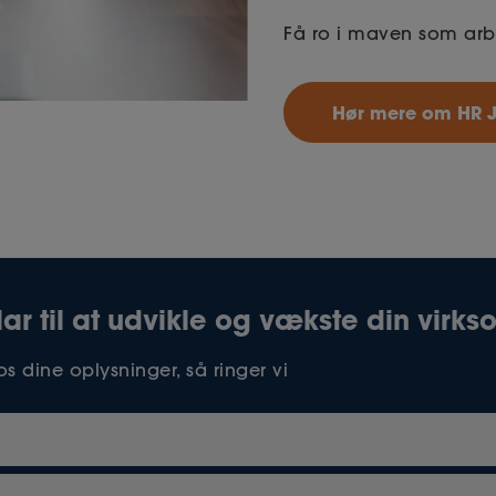
Få ro i maven som arbe
Hør mere om HR 
lar til at udvikle og vækste din vir
s dine oplysninger, så ringer vi