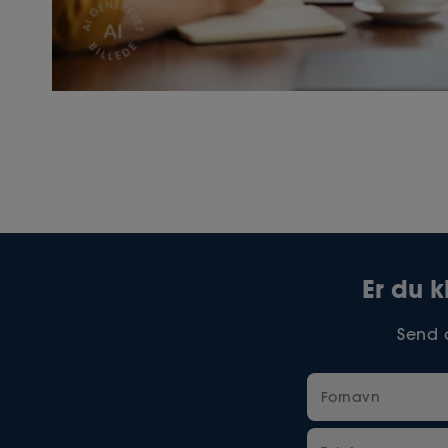
Er du k
Send o