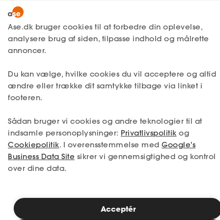
Lønmodtager
MitAse
Ase.dk bruger cookies til at forbedre din oplevelse,
A-kasse
analysere brug af siden, tilpasse indhold og målrette
Ase Selvstændig
annoncer.
Fagforening
Lønsikring
Du kan vælge, hvilke cookies du vil acceptere og altid
Dokumenter.dk
ændre eller trække dit samtykke tilbage via linket i
Få svar
footeren.
Medlemsfordele
Sådan bruger vi cookies og andre teknologier til at
Selvstændig
indsamle personoplysninger:
Privatlivspolitik
og
Cookiepolitik
. I overensstemmelse med
Google's
Studerende
Business Data Site
sikrer vi gennemsigtighed og kontrol
over dine data.
Inspiration
A-kasse for bioanalytikere
Acceptér
Bliv medlem
Når prøverne skal være præcise, skal din tryghed