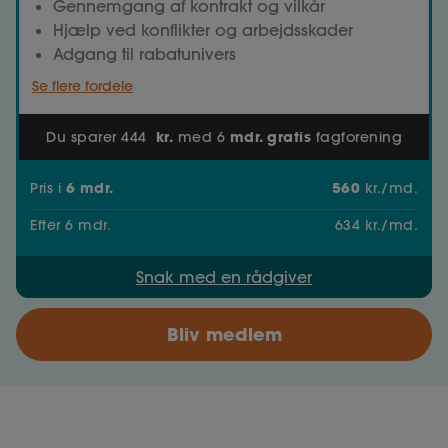
Gennemgang af kontrakt og vilkår
Hjælp ved konflikter og arbejdsskader
Adgang til rabatunivers
Se flere fordele
kr.
mdr. gratis
Du sparer 444
med 6
fagforening
6
mdr.
560
Pris
i
kr./md.
Efter
6
mdr.
634
kr./md.
Snak med en rådgiver
Bliv medlem