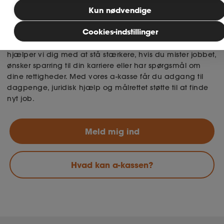
være det samme
Kun nødvendige
Som bioanalytiker har du et vigtigt job i
MitAse
Cookies-indstillinger
sundhedsvæsenet, men arbejdsmarkedet kan være
uforudsigeligt – både for fastansatte og vikarer. Hos Ase
Ase Selvstændig
hjælper vi dig med at stå stærkere, hvis du mister jobbet,
ønsker sparring til din karriere eller har spørgsmål om
Dokumenter.dk
dine rettigheder. Med vores a-kasse får du adgang til
dagpenge, juridisk hjælp og målrettet støtte til at finde
nyt job.
Meld mig ind
Hvad kan a-kassen?