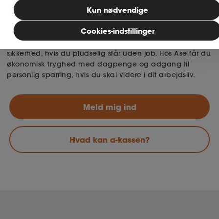
det
Kun nødvendige
Som læge har du et arbejde med stort ansvar, højt
MitAse
Cookies-indstillinger
tempo og mange skift – både i opgaver og stillinger.
Derfor er det vigtigt at have en a-kasse, der skaber ro og
Ase Selvstændig
sikkerhed, hvis du pludselig står uden job. Hos Ase får du
økonomisk tryghed med dagpenge og adgang til
Dokumenter.dk
personlig sparring, hvis du skal videre i dit arbejdsliv.
Meld mig ind
Hvad kan a-kassen?