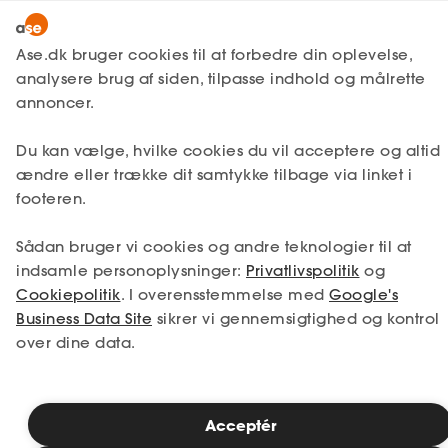
Lønmodtager
MitAse
Ase.dk bruger cookies til at forbedre din oplevelse,
A-kasse
analysere brug af siden, tilpasse indhold og målrette
Ase Selvstændig
annoncer.
Fagforening
Lønsikring
Du kan vælge, hvilke cookies du vil acceptere og altid
Dokumenter.dk
ændre eller trække dit samtykke tilbage via linket i
Få svar
footeren.
Medlemsfordele
Sådan bruger vi cookies og andre teknologier til at
Selvstændig
indsamle personoplysninger:
Privatlivspolitik
og
Cookiepolitik
. I overensstemmelse med
Google's
Studerende
Business Data Site
sikrer vi gennemsigtighed og kontrol
over dine data.
Inspiration
A-kasse for læger
Acceptér
Bliv medlem
Når diagnosen er usikker, skal din tryghed ikke være