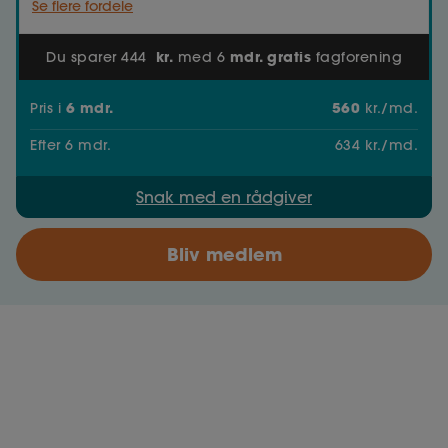
Se flere fordele
kr.
mdr. gratis
Du sparer 444
med 6
fagforening
6
mdr.
560
Pris
i
kr./md.
Efter
6
mdr.
634
kr./md.
Snak med en rådgiver
Bliv medlem