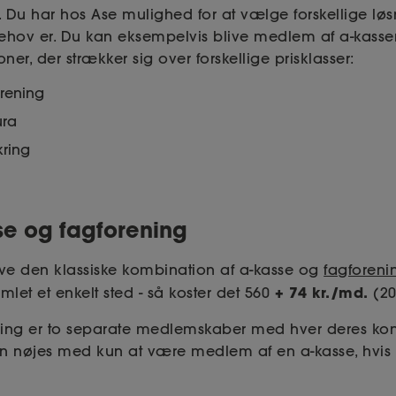
Du har hos Ase mulighed for at vælge forskellige løsni
ehov er. Du kan eksempelvis blive medlem af a-kassen
er, der strækker sig over forskellige prisklasser:
orening
ura
kring
sse og fagforening
ave den klassiske kombination af a-kasse og
fagforeni
+ 74 kr./md.
t et enkelt sted - så koster det 560
(20
ning er to separate medlemskaber med hver deres kont
an nøjes med kun at være medlem af en a-kasse, hvis