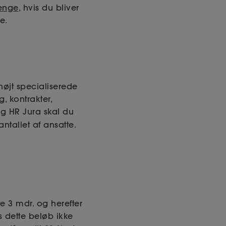
enge
, hvis du bliver
e.
højt specialiserede
g, kontrakter,
g HR Jura skal du
ntallet af ansatte.
e 3 mdr. og herefter
s dette beløb ikke