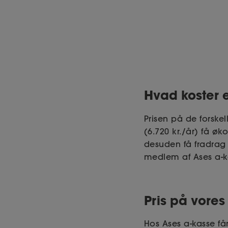
Hvad koster 
Prisen på de forske
(6.720 kr./år) få øk
desuden få fradrag f
medlem af Ases a-k
Pris på vore
Hos Ases a-kasse får