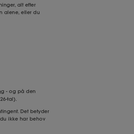
nger, alt efter
 alene, eller du
ng
- og på den
26-tal).
ingent. Det betyder
 du ikke har behov