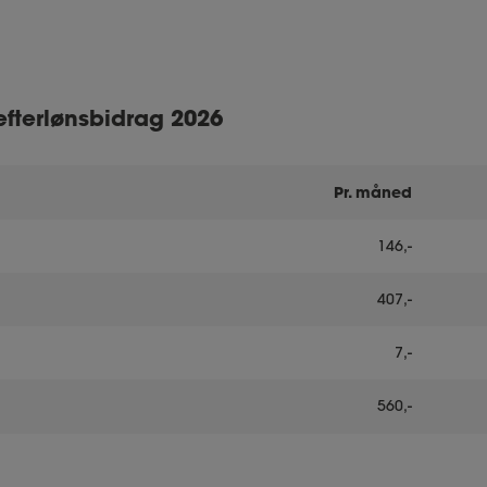
efterlønsbidrag 2026
Pr. måned
146,-
407,-
7,-
560,-