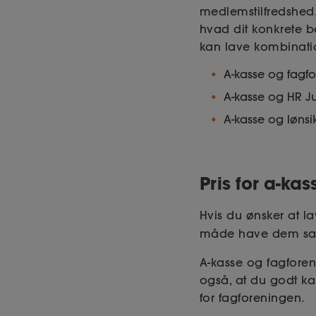
medlemstilfredshed. 
hvad dit konkrete b
kan lave kombination
A-kasse og fagf
A-kasse og HR J
A-kasse og lønsi
Pris for a-ka
Hvis du ønsker at l
måde have dem samle
A-kasse og fagfore
også, at du godt k
for fagforeningen.