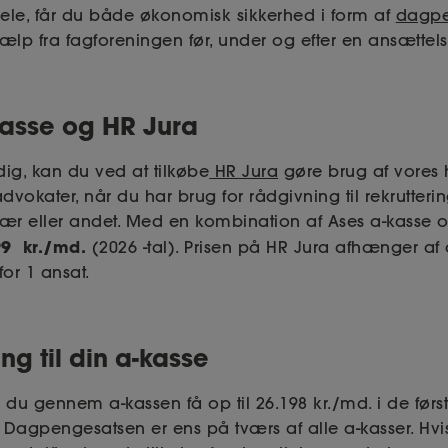
le, får du både økonomisk sikkerhed i form af
dagp
jælp fra fagforeningen før, under og efter en ansættels
asse og HR Jura
dig, kan du ved at tilkøbe
HR Jura
gøre brug af vores 
advokater, når du har brug for rådgivning til rekrutterin
ær eller andet. Med en kombination af Ases a-kasse o
99 kr./md.
(2026 -tal). Prisen på HR Jura afhænger af a
for 1 ansat.
ing til din a-kasse
 du gennem a-kassen få op til 26.198 kr./md. i de først
. Dagpengesatsen er ens på tværs af alle a-kasser. Hvi