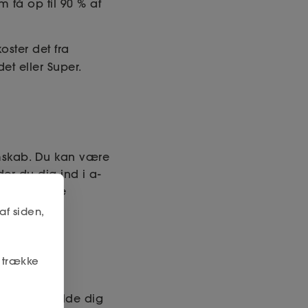
få op til 90 % af
ster det fra
det eller Super.
emskab. Du kan være
er du dig ind i a-
a din første
af siden,
r trække
nten tilmelde dig