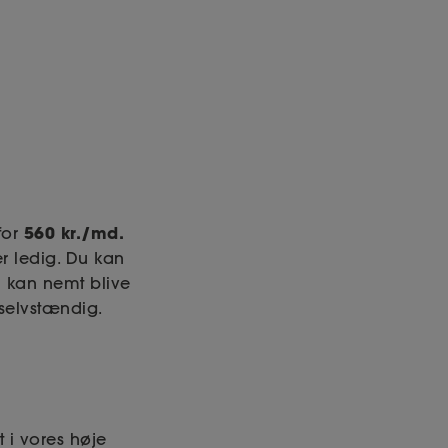
560 kr./md.
for
er ledig. Du kan
Du kan nemt blive
 selvstændig.
t i vores høje