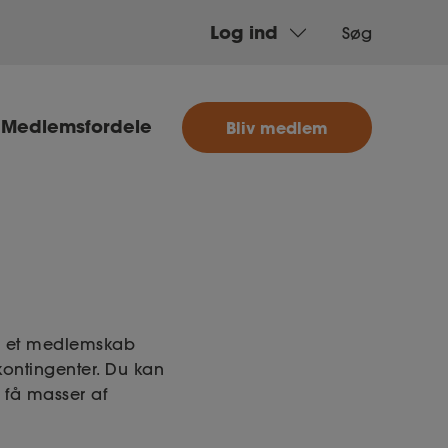
Log ind
Søg
MitAse
Medlemsfordele
Bliv medlem
Ase
Selvstændig
Dokumenter.dk
d et medlemskab
kontingenter. Du kan
 få masser af