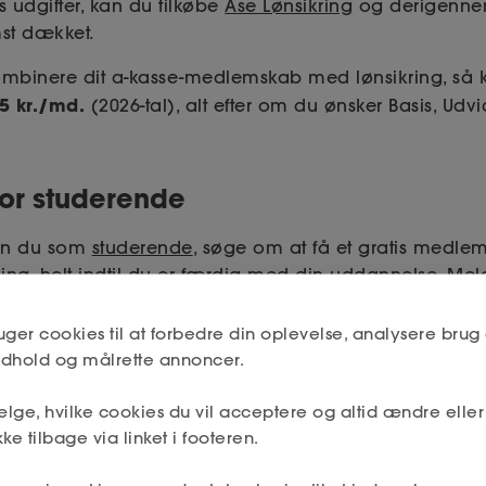
 udgifter, kan du tilkøbe
Ase Lønsikring
og derigennem 
mst dækket.
ombinere dit a-kasse-medlemskab med lønsikring, så ko
5 kr./md
.
(2026-tal), alt efter om du ønsker Basis, Udvi
for studerende
kan du som
studerende
, søge om at få et gratis medl
g, helt indtil du er færdig med din uddannelse. Meld
 færdiggør din uddannelse, så er du sikret dagpenge fr
uger cookies til at forbedre din oplevelse, analysere brug 
indhold og målrette annoncer.
lge, hvilke cookies du vil acceptere og altid ændre elle
r betalingen
ke tilbage via linket i footeren.
ale
dine medlemskaber på forskellige måder. Du kan e