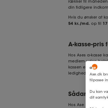
rækker til månedens
din tidligere indko
Hvis du ønsker at k
54 kr./md.
17
op til
A-kasse-pris 
Hos Ases a-kasse 
medlem uden betalin
kassen et år før, du
ledighedsdag.
Ase.dk br
tilpasse 
Du kan væ
Sådan foregå
dit samtyk
Hos Ase kan du
bet