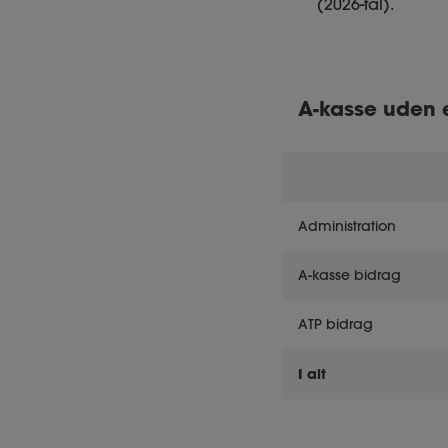
(2026-tal).
A-kasse uden 
Administration
A-kasse bidrag
ATP bidrag
I alt