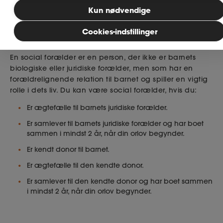
Kun nødvendige
Publiceret: 09. april 2026
MitAse
Cookies-indstillinger
Hvad er en social forælder?
Ase Selvstændig
En social forælder er en person, der ikke er barnets
biologiske eller juridiske forælder, men som har en
Dokumenter.dk
forældrelignende relation til barnet og spiller en vigtig
rolle i dets liv. Du kan være social forælder, hvis du:
Er ægtefælle til barnets juridiske forælder.
Er samlever til barnets juridiske forælder og har boet
sammen i mindst 2 år, når din orlov begynder.
Er kendt donor til barnet.
Er ægtefælle til den kendte donor.
Er samlever til den kendte donor og har boet sammen
i mindst 2 år, når din orlov begynder.