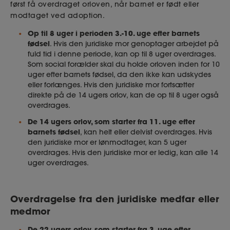
først få overdraget orloven, når barnet er født eller
modtaget ved adoption.
Op til 8 uger i perioden 3.-10. uge efter barnets
fødsel
. Hvis den juridiske mor genoptager arbejdet på
fuld tid i denne periode, kan op til 8 uger overdrages.
Som social forælder skal du holde orloven inden for 10
uger efter barnets fødsel, da den ikke kan udskydes
eller forlænges. Hvis den juridiske mor fortsætter
direkte på de 14 ugers orlov, kan de op til 8 uger også
overdrages.
De 14 ugers orlov, som starter fra 11. uge efter
barnets fødsel
, kan helt eller delvist overdrages. Hvis
den juridiske mor er lønmodtager, kan 5 uger
overdrages. Hvis den juridiske mor er ledig, kan alle 14
uger overdrages.
Overdragelse fra den juridiske medfar eller
medmor
De 22 ugers orlov, som starter fra 3. uge efter