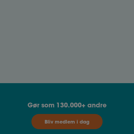
rettigheder.
Forlængelse af barselsorlov
Som barslende har du 32 ugers forældreorlov med
barselsdagpenge. Du har mulighed for at
forlænge din orlov med op til 14 uger, hvis du er i
arbejde, og op til 8 uger, hvis du er ledig.
Gør som 130.000+ andre
Bliv medlem i dag