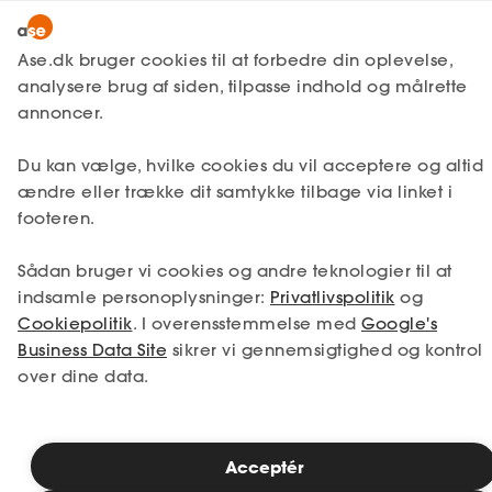
Lønmodtager
MitAse
Ase.dk bruger cookies til at forbedre din oplevelse,
A-kasse
analysere brug af siden, tilpasse indhold og målrette
Lønmodtager
Få svar
Barsel
Ase Selvstændig
annoncer.
Fagforening
Barsel som social forælder
Lønsikring
Du kan vælge, hvilke cookies du vil acceptere og altid
Dokumenter.dk
ændre eller trække dit samtykke tilbage via linket i
Få svar
footeren.
Som social forælder har du mulighed for at
Medlemsfordele
få barselsorlov og modtage
Sådan bruger vi cookies og andre teknologier til at
Selvstændig
barselsdagpenge, selvom du ikke er
indsamle personoplysninger:
Privatlivspolitik
og
barnets juridiske forælder. Det kræver, at
Cookiepolitik
. I overensstemmelse med
Google's
den juridiske forælder overdrager orlov til
Studerende
Business Data Site
sikrer vi gennemsigtighed og kontrol
dig, og at du opfylder visse betingelser,
over dine data.
herunder beskæftigelseskravet.
Inspiration
Acceptér
Bliv medlem
Læsetid: 3 minutter