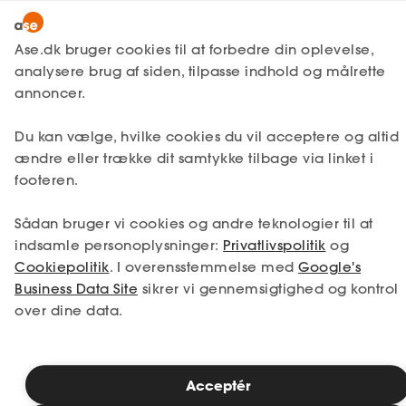
Lønmodtager
MitAse
Ase.dk bruger cookies til at forbedre din oplevelse,
A-kasse
analysere brug af siden, tilpasse indhold og målrette
Lønmodtager
Få svar
Jobsøgning
Ase Selvstændig
annoncer.
Fagforening
Podcasts om jobsøgning
Lønsikring
Du kan vælge, hvilke cookies du vil acceptere og altid
Dokumenter.dk
og trivsel
ændre eller trække dit samtykke tilbage via linket i
Få svar
footeren.
Medlemsfordele
Sådan bruger vi cookies og andre teknologier til at
Selvstændig
I Ases podcasts om jobsøgning og trivsel
indsamle personoplysninger:
Privatlivspolitik
og
får du inspiration og gode råd til dit
Cookiepolitik
. I overensstemmelse med
Google's
arbejdsliv
Studerende
Business Data Site
sikrer vi gennemsigtighed og kontrol
- uanset om du er i arbejde eller ledig.
over dine data.
Inspiration
Læsetid: 1 minut
Acceptér
Bliv medlem
Publiceret: 25. juni 2026