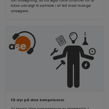
din ansøgning, så du øger dine chancer for at
blive udvalgt til samtale i et felt med mange
ansøgere.
Få styr på dine kompetencer
At kende dine kompetencer er afgørende. I