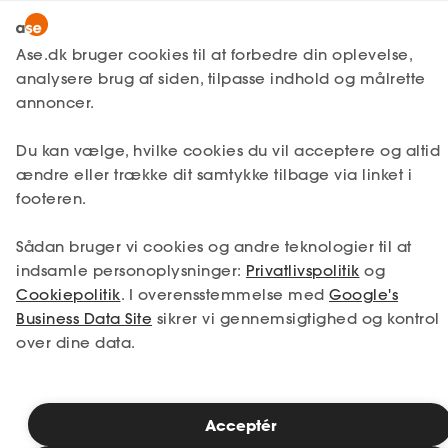
Lønmodtager
MitAse
Ase.dk bruger cookies til at forbedre din oplevelse,
A-kasse
analysere brug af siden, tilpasse indhold og målrette
Lønmodtager
Få svar
Unge og fritidsjob
Ase Selvstændig
annoncer.
Fagforening
Regler for fritidsjob
Lønsikring
Hvor meget må en
Du kan vælge, hvilke cookies du vil acceptere og altid
Dokumenter.dk
ændre eller trække dit samtykke tilbage via linket i
ungarbejder løfte?
Få svar
footeren.
Medlemsfordele
Sådan bruger vi cookies og andre teknologier til at
Fedt! Dit barn har fået sit første fritidsjob,
Selvstændig
indsamle personoplysninger:
Privatlivspolitik
og
måske i en butik, restaurant eller på et
Cookiepolitik
. I overensstemmelse med
Google's
lager. Selvom et fritidsjob er med til at
Studerende
Business Data Site
sikrer vi gennemsigtighed og kontrol
selvstændiggøre dit barn, skal du være
over dine data.
opmærksom på, at det ikke er alt dit barn
Inspiration
må beskæftige sig med, når de er på
arbejde. Der gælder nemlig nogle helt
særlige regler for, hvor meget børn under
Acceptér
Bliv medlem
18 år må løfte og skubbe. Disse regler er