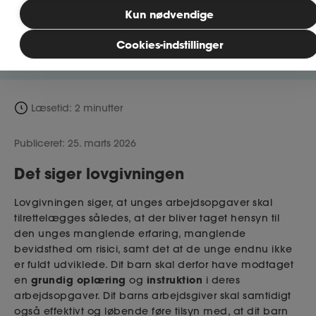
med til at beskytte børn og unge, så de ikke
Kun nødvendige
bliver udsat for fysiske belastninger som på
kort eller lang sigt kan være skadelige for
MitAse
Cookies-indstillinger
deres udvikling.
Ase Selvstændig
Dokumenter.dk
Læsetid: 2 minutter
Publiceret: 25. marts 2026
Det siger lovgivningen
Lovgivningen siger, at unges arbejdsopgaver skal
tilrettelægges således, at der bliver taget hensyn til
den unges manglende erfaring, manglende
bevidsthed om risici, samt det at de unge endnu ikke
er fuldt udviklede. Dit barn skal derfor have modtaget
grundig
oplæring
instruktion
en
og
i deres
arbejdsopgaver. Dit barns arbejdsgiver skal samtidigt
også effektivt og løbende føre tilsyn med, at dit barn