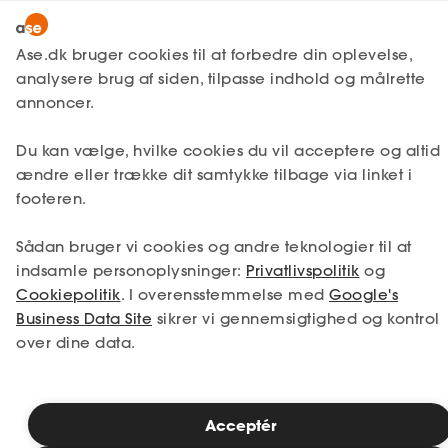
Lønmodtager
MitAse
Ase.dk bruger cookies til at forbedre din oplevelse,
A-kasse
analysere brug af siden, tilpasse indhold og målrette
Lønmodtager
Få svar
Unge og fritidsjob
Ase Selvstændig
annoncer.
Fagforening
Regler for fritidsjob
Lønsikring
Fritidsjob som 13-14 årig
Du kan vælge, hvilke cookies du vil acceptere og altid
Dokumenter.dk
ændre eller trække dit samtykke tilbage via linket i
Få svar
footeren.
Medlemsfordele
Når man er 13 år, er man gammel nok til at
Sådan bruger vi cookies og andre teknologier til at
(endelig) få sit første fritidsjob og begynde
Selvstændig
at tjene sine egne lommepenge. Men
indsamle personoplysninger:
Privatlivspolitik
og
selvom man er gammel nok til at arbejde,
Cookiepolitik
. I overensstemmelse med
Google's
Studerende
er der begrænsninger for, hvad man må
Business Data Site
sikrer vi gennemsigtighed og kontrol
lave.
over dine data.
Inspiration
Læs mere nedenfor, hvad dit barn må
beskæftige sig med i alderen 13-14 årige.
Acceptér
Bliv medlem