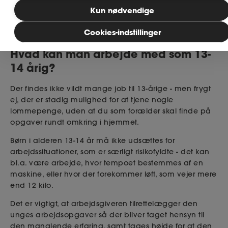
Læsetid: 4 minutter
Kun nødvendige
MitAse
Cookies-indstillinger
Publiceret: 29. juni 2026
Hvad kan man arbejde med som 13-
Ase Selvstændig
14 årig?
Dokumenter.dk
Der findes ikke vildt mange job til 13-årige - men frygt
ej, der er stadig mulighed for at tjene nogle
lommepenge, uden at du som forælder skal finde på
opgaver rundt omkring i hjemmet.
Børn i alderen 13-14 år må ikke udsættes for
arbejdssituationer, som er særligt risikofyldte - det kan
bl.a. være arbejde, hvor tempoet bestemmes af en
maskine, eller hvor der forekommer løft, som vejer mere
end 12 kilo.
Det er vigtigt, at arbejdsgiveren tilrettelægger den
unges arbejdsopgaver så der bliver taget hensyn til
den manglende erfaring, samt tages højde for at den