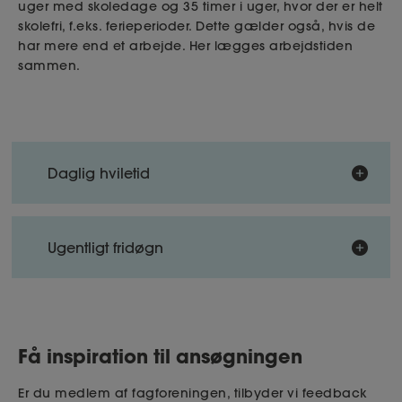
uger med skoledage og 35 timer i uger, hvor der er helt
skolefri, f.eks. ferieperioder. Dette gælder også, hvis de
har mere end et arbejde. Her lægges arbejdstiden
sammen.
Daglig hviletid
Er dit barn mellem 13-17-år og stadig går i skole,
Ugentligt fridøgn
skal barnet have en sammenhængende
hvileperiode på mindst 14 timer i døgnet og må
ikke arbejde i tidsrummet fra kl. 20.00 til kl. 06.00.
Hvis dit barn er mellem 13-17 år og stadig går i
skole, skal dit barn som udgangspunkt have to
Alle unge skal have en pause på mindst 30
Få inspiration til ansøgningen
sammenhængende fridøgn. Heraf skal ét fridøgn
minutter, hvis den daglige arbejdstid overstiger 4,5
normalt omfatte søndag.
timer.
Er du medlem af fagforeningen, tilbyder vi feedback