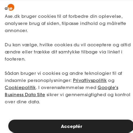
Lønmodtager
MitAse
Ase.dk bruger cookies til at forbedre din oplevelse,
A-kasse
analysere brug af siden, tilpasse indhold og målrette
Ase Selvstændig
annoncer.
Fagforening
Lønsikring
Du kan vælge, hvilke cookies du vil acceptere og altid
Dokumenter.dk
ændre eller trække dit samtykke tilbage via linket i
Få svar
footeren.
Medlemsfordele
Sådan bruger vi cookies og andre teknologier til at
Selvstændig
indsamle personoplysninger:
Privatlivspolitik
og
Cookiepolitik
. I overensstemmelse med
Google's
Studerende
Business Data Site
sikrer vi gennemsigtighed og kontrol
over dine data.
Inspiration
Acceptér
Bliv medlem
Fagforening for arkitekter