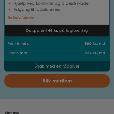
Hjælp ved konflikter og arbejdsskader
Adgang til rabatunivers
Se flere fordele
444 kr.
Du sparer
på fagforening
6
mdr.
560
Pris
i
kr./md.
Efter
6
mdr.
634
kr./md.
Snak med en rådgiver
Bliv medlem
Om ase