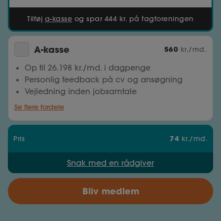
Tilføj
a-kasse
og spar 444 kr. på fagforeningen
A-kasse
560
kr./md.
Op til 26.198 kr./md. i dagpenge
Personlig feedback på cv og ansøgning
Vejledning inden jobsamtale
Se flere fordele
74
Pris
kr./md.
Snak med en rådgiver
Bliv medlem