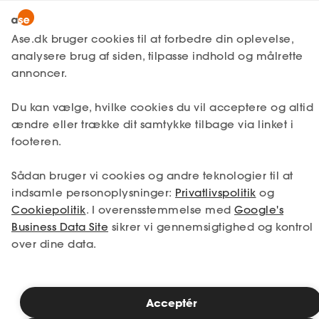
Bliv medlem
Ase.dk bruger cookies til at forbedre din oplevelse,
analysere brug af siden, tilpasse indhold og målrette
Lønmodtager
annoncer.
MitAse
A-kasse
Du kan vælge, hvilke cookies du vil acceptere og altid
Ase Selvstændig
Fagforening
ændre eller trække dit samtykke tilbage via linket i
footeren.
Lønsikring
Dokumenter.dk
Få svar
Sådan bruger vi cookies og andre teknologier til at
indsamle personoplysninger:
Privatlivspolitik
og
Medlemsfordele
Cookiepolitik
. I overensstemmelse med
Google's
Business Data Site
sikrer vi gennemsigtighed og kontrol
Selvstændig
over dine data.
Studerende
Inspiration
Acceptér
Fagforening for sælgere