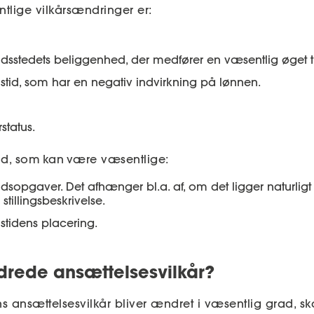
lige vilkårsændringer er:
dsstedets beliggenhed, der medfører en væsentlig øget tr
stid, som har en negativ indvirkning på lønnen.
rstatus.
ld, som
kan
være væsentlige:
dsopgaver. Det afhænger bl.a. af, om det ligger naturligt
tillingsbeskrivelse.
stidens placering.
rede ansættelsesvilkår?
 ansættelsesvilkår bliver ændret i væsentlig grad, s