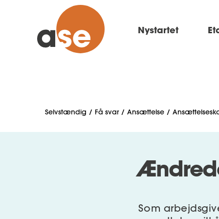
Nystartet
Et
Selvstændig
Få svar
Ansættelse
Ansættelsesk
Ændrede
Som arbejdsgive