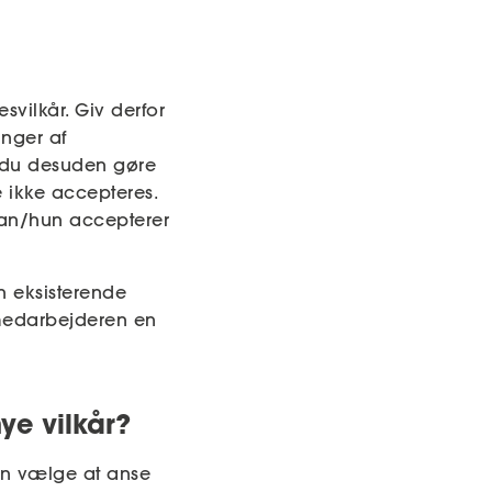
svilkår. Giv derfor
nger af
ør du desuden gøre
ikke accepteres.
han/hun accepterer
n eksisterende
 medarbejderen en
ye vilkår?
un vælge at anse