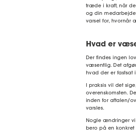
træde i kraft, når 
og din medarbejder k
varsel for, hvornår 
Hvad er væse
Der findes ingen lo
væsentlig. Det afgø
hvad der er fastsat
I praksis vil det si
overenskomsten. De
inden for aftalen/o
varsles.
Nogle ændringer vil
bero på en konkret 