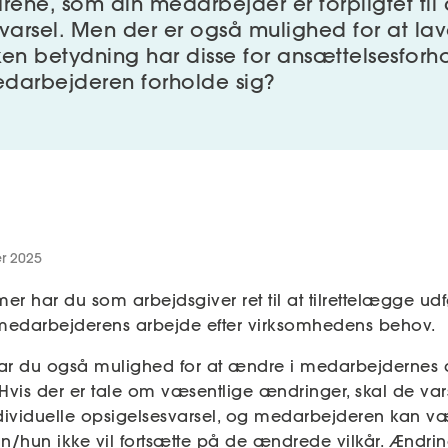
årene, som din medarbejder er forpligtet til
 varsel. Men der er også mulighed for at la
ken betydning har disse for ansættelsesforh
darbejderen forholde sig?
r 2025
er har du som arbejdsgiver ret til at tilrettelægge ud
edarbejderens arbejde efter virksomhedens behov.
ar du også mulighed for at ændre i medarbejdernes a
Hvis der er tale om væsentlige ændringer, skal de va
ividuelle opsigelsesvarsel, og medarbejderen kan væ
n/hun ikke vil fortsætte på de ændrede vilkår. Ændri