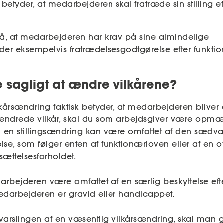
betyder, at medarbejderen skal fratræde sin stilling ef
 at medarbejderen har krav på sine almindelige
eder eksempelvis fratrædelsesgodtgørelse efter funkti
 sagligt at ændre vilkårene?
kårsændring faktisk betyder, at medarbejderen bliver 
ndrede vilkår, skal du som arbejdsgiver være opmæ
en stillingsændring kan være omfattet af den sædvan
se, som følger enten af funktionærloven eller af en 
ættelsesforholdet.
bejderen være omfattet af en særlig beskyttelse eft
edarbejderen er gravid eller handicappet.
 varslingen af en væsentlig vilkårsændring, skal man