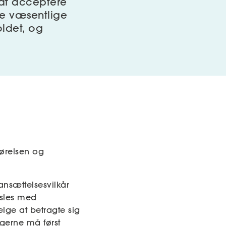
 at acceptere
ve væsentlige
oldet, og
førelsen og
nsættelsesvilkår
rsles med
lge at betragte sig
ngerne må først