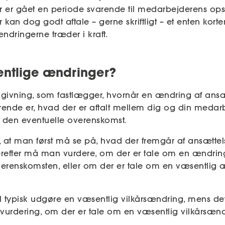
der er gået en periode svarende til medarbejderens ops
an dog godt aftale – gerne skriftligt – et enten korte
ændringerne træder i kraft.
ntlige ændringer?
vgivning, som fastlægger, hvornår en ændring af ansæt
rende er, hvad der er aftalt mellem dig og din medarb
 i den eventuelle overenskomst.
ge, at man først må se på, hvad der fremgår af ansættel
refter må man vurdere, om der er tale om en ændring
verenskomsten, eller om der er tale om en væsentlig 
 typisk udgøre en væsentlig vilkårsændring, mens det 
vurdering, om der er tale om en væsentlig vilkårsændr