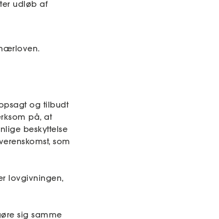
ter udløb af
onærloven.
opsagt og tilbudt
rksom på, at
lige beskyttelse
overenskomst, som
er lovgivningen,
 gøre sig samme