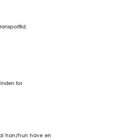
ansporttid.
 inden for
kal han/hun have en