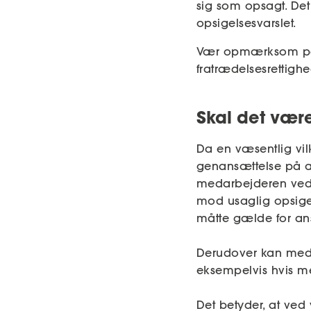
sig som opsagt. Det 
opsigelsesvarslet.
Vær opmærksom på,
fratrædelsesrettigh
Skal det være
Da en væsentlig vil
genansættelse på æ
medarbejderen ved 
mod usaglig opsigel
måtte gælde for ans
Derudover kan medar
eksempelvis hvis m
Det betyder, at ved