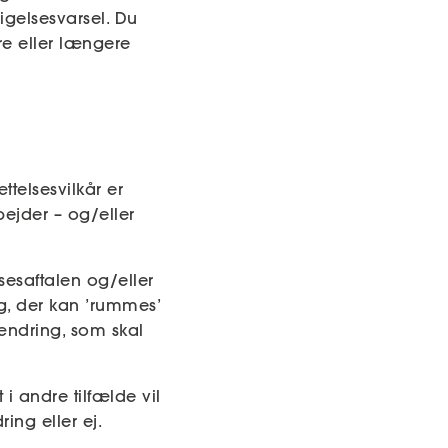
igelsesvarsel. Du
re eller længere
telsesvilkår er
ejder – og/eller
sesaftalen og/eller
, der kan ’rummes’
ændring, som skal
i andre tilfælde vil
ing eller ej.