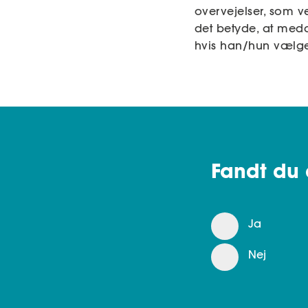
overvejelser, som v
det betyde, at med
hvis han/hun vælger 
Fandt du 
Ja
Nej