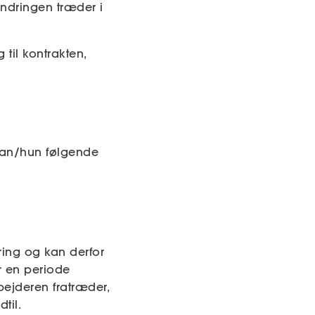
ndringen træder i
 til kontrakten,
 han/hun følgende
ring og kan derfor
år en periode
bejderen fratræder,
til.