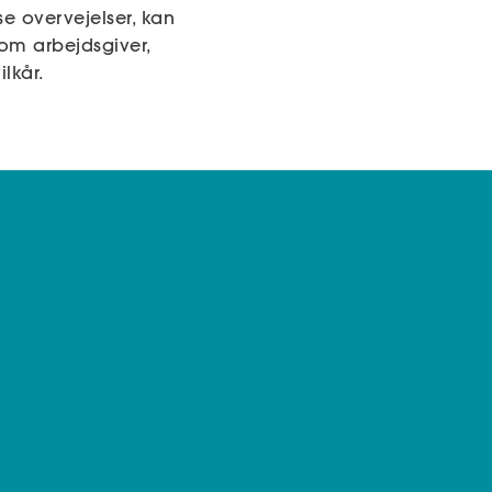
se overvejelser, kan
om arbejdsgiver,
lkår.