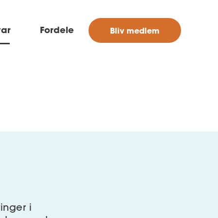
MitAse
var
Fordele
Bliv medlem
Ase
Selvstændig
Dokumenter.dk
inger i