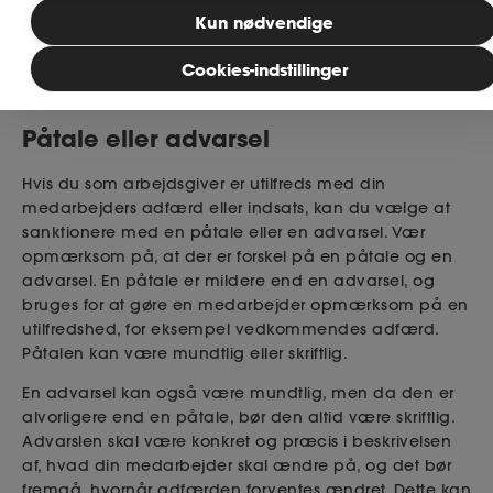
Bliv medlem
Kun nødvendige
Læsetid: 3 minutter
Cookies-indstillinger
Publiceret: 28. november 2025
MitAse
Påtale eller advarsel
Ase Selvstændig
Hvis du som arbejdsgiver er utilfreds med din
Dokumenter.dk
medarbejders adfærd eller indsats, kan du vælge at
sanktionere med en påtale eller en advarsel. Vær
opmærksom på, at der er forskel på en påtale og en
advarsel. En påtale er mildere end en advarsel, og
bruges for at gøre en medarbejder opmærksom på en
utilfredshed, for eksempel vedkommendes adfærd.
Påtalen kan være mundtlig eller skriftlig.
En advarsel kan også være mundtlig, men da den er
alvorligere end en påtale, bør den altid være skriftlig.
Advarslen skal være konkret og præcis i beskrivelsen
af, hvad din medarbejder skal ændre på, og det bør
fremgå, hvornår adfærden forventes ændret. Dette kan