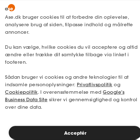
Lønmodtager
MitAse
Ase.dk bruger cookies til at forbedre din oplevelse,
Selvstændig
analysere brug af siden, tilpasse indhold og målrette
Selvstændig
Få svar
Ansættelse
Ase Selvstændig
annoncer.
Nystartet
Misligholdelse af
Du kan vælge, hvilke cookies du vil acceptere og altid
Dokumenter.dk
Etableret
ansættelse
ændre eller trække dit samtykke tilbage via linket i
Produkter
footeren.
A-kasse
Som arbejdsgiver kan du komme ud for en
Sådan bruger vi cookies og andre teknologier til at
Få svar
situation, hvor en medarbejder misligholder
indsamle personoplysninger:
Privatlivspolitik
og
sit ansættelsesforhold. Afhængigt af hvilken
Cookiepolitik
. I overensstemmelse med
Google's
Fordele
form for misligholdelse, der er tale om, har
Business Data Site
sikrer vi gennemsigtighed og kontrol
du forskellige reaktionsmuligheder, du kan
over dine data.
Studerende
tage i brug. Reaktionsmulighederne er
følgende: Påtale, advarsel, opsigelse og
Inspiration
bortvisning.
Acceptér