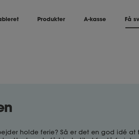
ableret
Produkter
A-kasse
Få s
en
ejder holde ferie? Så er det en god idé at 