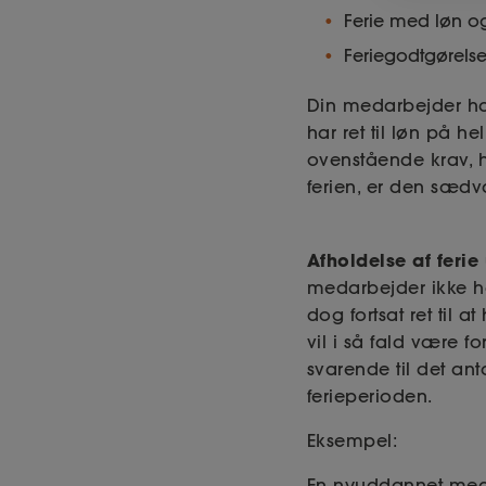
Ferie med løn og
Feriegodtgørels
Din medarbejder har
har ret til løn på 
ovenstående krav, ha
ferien, er den sædva
Afholdelse af feri
medarbejder ikke har
dog fortsat ret til a
vil i så fald være 
svarende til det ant
ferieperioden.
Eksempel:
En nyuddannet meda