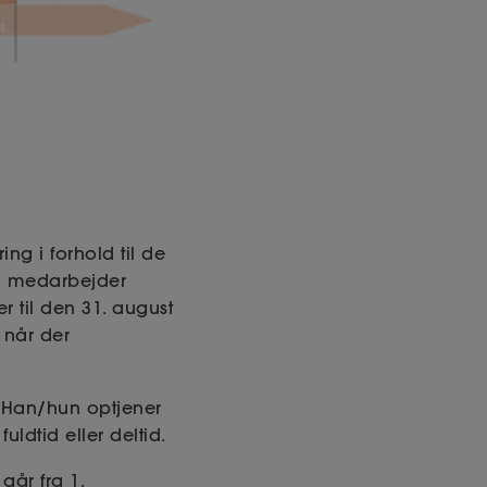
ng i forhold til de
in medarbejder
r til den 31. august
, når der
. Han/hun optjener
ldtid eller deltid.
går fra 1.