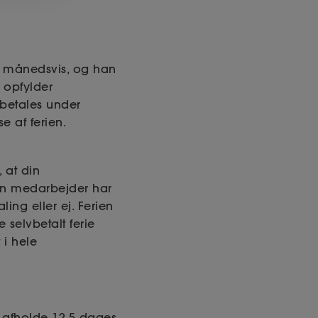
t månedsvis, og han
 opfylder
 betales under
e af ferien.
 at din
 Din medarbejder har
aling eller ej. Ferien
 selvbetalt ferie
 i hele
 afholde 12,5 dages