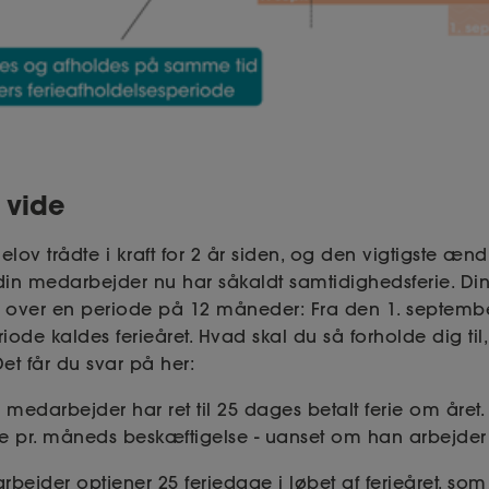
l vide
ov trådte i kraft for 2 år siden, og den vigtigste ændri
 din medarbejder nu har såkaldt samtidighedsferie. D
rie over en periode på 12 måneder: Fra den 1. septembe
riode kaldes ferieåret. Hvad skal du så forholde dig til
et får du svar på her:
 medarbejder har ret til 25 dages betalt ferie om året
ge pr. måneds beskæftigelse - uanset om han arbejder fu
ejder optjener 25 feriedage i løbet af ferieåret, som 