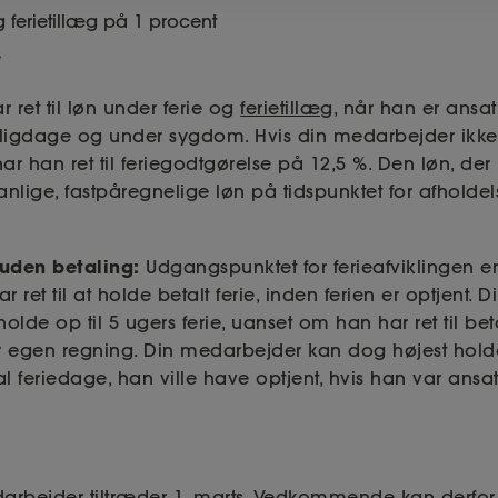
 ferietillæg på 1 procent
e
 ret til løn under ferie og
ferietillæg
, når han er ansa
helligdage og under sygdom. Hvis din medarbejder ikke
r han ret til feriegodtgørelse på 12,5 %. Den løn, der
nlige, fastpåregnelige løn på tidspunktet for afholdels
e uden betaling:
Udgangspunktet for ferieafviklingen er,
 ret til at holde betalt ferie, inden ferien er optjent.
t holde op til 5 ugers ferie, uanset om han har ret til bet
for egen regning. Din medarbejder kan dog højest holde
al feriedage, han ville have optjent, hvis han var ansat
rbejder tiltræder 1. marts. Vedkommende kan derfor