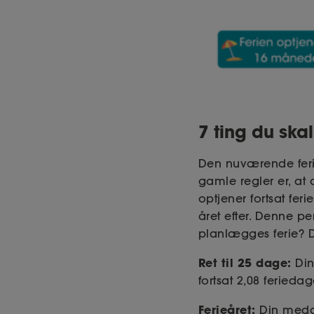
7 ting du ska
Den nuværende feriel
gamle regler er, at
optjener fortsat fe
året efter. Denne pe
planlægges ferie? D
Ret til 25 dage:
Din
fortsat 2,08 ferieda
Ferieåret:
Din medarb