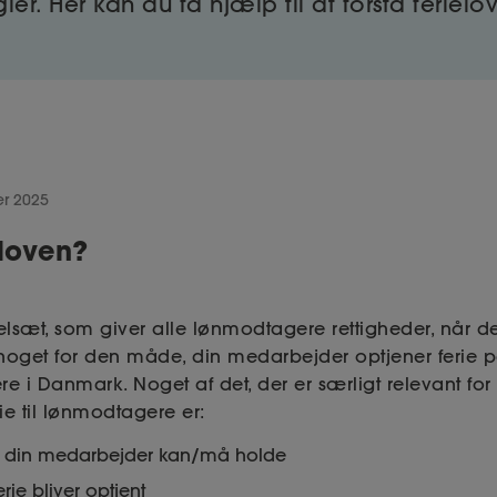
gler. Her kan du få hjælp til at forstå ferielo
er 2025
eloven?
elsæt, som giver alle lønmodtagere rettigheder, når de
 noget for den måde, din medarbejder optjener ferie 
e i Danmark. Noget af det, der er særligt relevant for
ie til lønmodtagere er:
e din medarbejder kan/må holde
rie bliver optjent