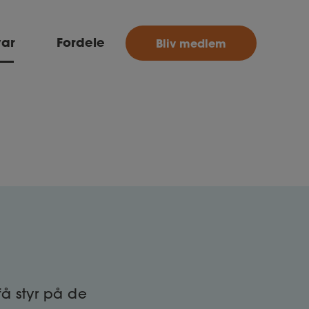
MitAse
var
Fordele
Bliv medlem
Ase
Selvstændig
Dokumenter.dk
få styr på de