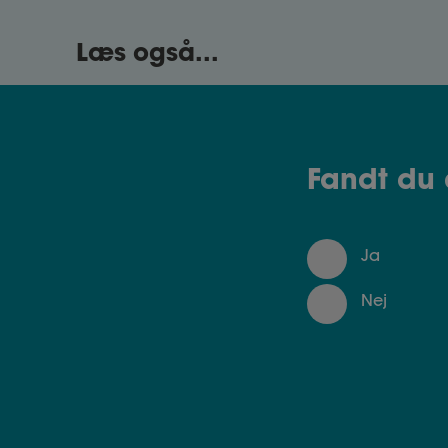
ferien endnu ikke 
Se nedenstående
Læs også...
Afholdt ferie på 
optjener i samme 
Hvis lønperiode
indeværende m
Se nedenstående
Hvis lønperiode
15. i den efter
Medarbejderen s
Fandt du 
på forskud i so
I øvrigt skal ind
optjener ret til 
måned.
Ja
Hvis medarbejdere
arbejdsgiveren m
Nej