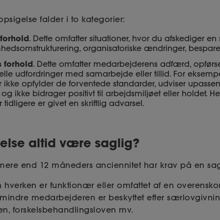
psigelse falder i to kategorier:
forhold
. Dette omfatter situationer, hvor du afskediger 
hedsomstrukturering, organisatoriske ændringer, besparel
 forhold
. Dette omfatter medarbejderens adfærd, opførse
lle udfordringer med samarbejde eller tillid. For eksemp
ikke opfylder de forventede standarder, udviser upassend
og ikke bidrager positivt til arbejdsmiljøet eller holdet. He
idligere er givet en skriftlig advarsel.
else altid være saglig?
ere end 12 måneders anciennitet har krav på en sag
hverken er funktionær eller omfattet af en overenskoms
indre medarbejderen er beskyttet efter særlovgivni
en, forskelsbehandlingsloven mv.