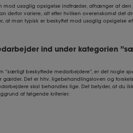
n mod usaglig opsigelse indtræder, afhænger af den 
n derfor variere, alt efter hvilken overenskomst det dr
r, at man typisk er beskyttet mod usaglig opsigelse e
edarbejder ind under kategorien ”sæ
om ”særligt beskyttede medarbejdere”, er det nogle sp
er gælder. Det er hhv. ligebehandlingsloven og forske
 medarbejdere skal behandles lige. Det betyder, at du 
grund af følgende kriterier: