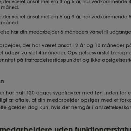
jder været ansat mellem 3 og 6 år, har vedkommende 4 
 måned.
jder været ansat mellem 6 og 9 år, har vedkommende 5 
 måned.
ættelse har din medarbejder 6 måneders varsel til udgan
rbejder, der har været ansat i 2 år og 10 måneder p
et udgør varslet 4 måneder. Opsigelsesvarslet beregne
nnitet på fratrædelsestidspunktet og ikke opsigelsesti
en
er har haft
120 dages
sygefravær med løn inden for e
igt at aftale, at din medarbejder opsiges med et forko
ette gælder dog kun, hvis det fremgår i ansættelseskon
 medarbejdere uden funktionærstatu