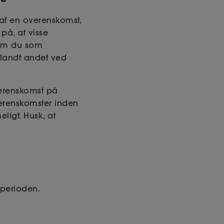
af en overenskomst,
på, at visse
vom du som
blandt andet ved
verenskomst på
overenskomster inden
ligt. Husk, at
sperioden.