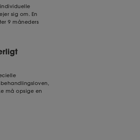
individuelle
ejer sig om. En
fter 9 måneders
rligt
ecielle
lsbehandlingsloven,
ikke må opsige en