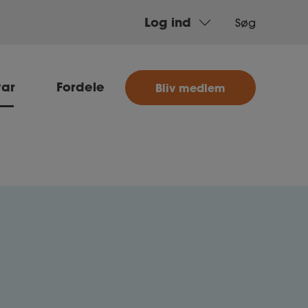
Log ind
Søg
MitAse
var
Fordele
Bliv medlem
Ase
Selvstændig
Dokumenter.dk