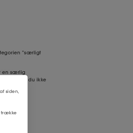
tegorien ”særligt
t en særlig
visbyrde, at du ikke
e en tung
af siden,
at opsige en
r trække