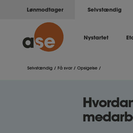
Lønmodtager
Selvstændig
Nystartet
Et
Selvstændig
Få svar
Opsigelse
Hvordan
medarb