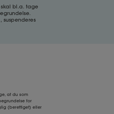
skal bl.a. tage
begrundelse.
, suspenderes
ge, at du som
 begrundelse for
g (berettiget) eller