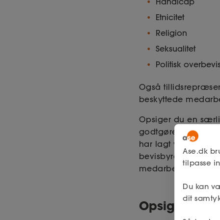
Handicap
Etnicitet
Religion
Seksualitet
Politisk overbev
Også tillidsrepræse
beskyttede medarb
Opsiger du en særli
godtgørelse, hvis de
har lagt vægt på e
Ase.dk br
bevisbyrde. Og det k
tilpasse 
medarbejder af denn
Du kan væ
dit samtyk
Opsigelsesva