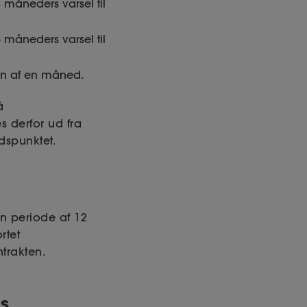
måneders varsel til
måneders varsel til
gen af en måned.
å
s derfor ud fra
dspunktet.
n periode af 12
rtet
trakten.
s