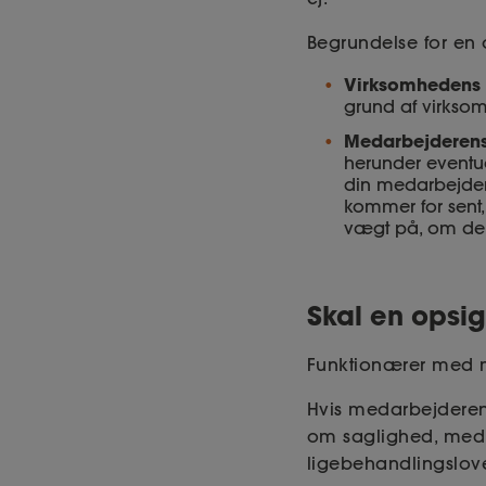
Begrundelse for en o
Virksomhedens 
grund af virksom
Medarbejderens
herunder eventue
din medarbejder 
kommer for sent, 
vægt på, om der t
Skal en opsig
Funktionærer med m
Hvis medarbejderen 
om saglighed, medm
ligebehandlingslov