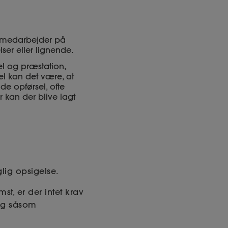
en medarbejder på
ser eller lignende.
l og præstation,
el kan det være, at
e opførsel, ofte
r kan der blive lagt
lig opsigelse.
t, er der intet krav
ng såsom