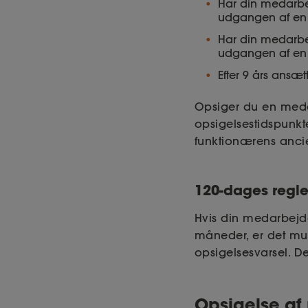
Har din medarbe
udgangen af en
Har din medarbe
udgangen af en
Efter 9 års ans
Opsiger du en meda
opsigelsestidspunkt
funktionærens ancie
120-dages regl
Hvis din medarbejd
måneder, er det mul
opsigelsesvarsel. D
Opsigelse af