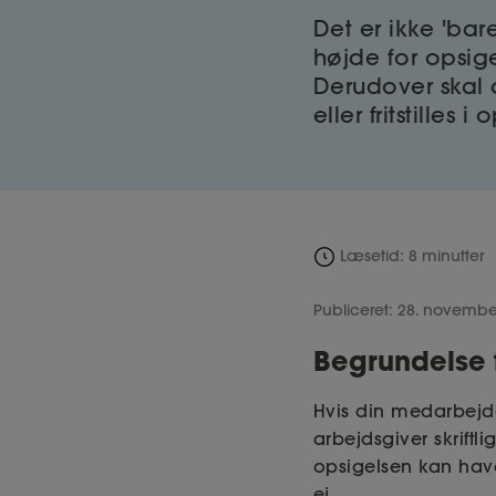
Det er ikke 'bar
højde for opsig
Derudover skal 
eller fritstilles 
Læsetid: 8 minutter
Publiceret: 28. novembe
Begrundelse 
Hvis din medarbejde
arbejdsgiver skriftl
opsigelsen kan have
ej.