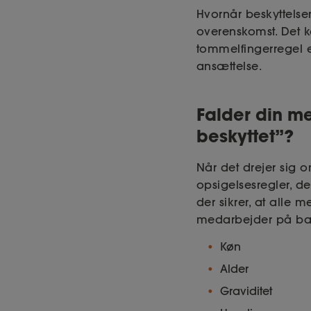
Hvornår beskyttelse
overenskomst. Det ka
tommelfingerregel e
ansættelse.
Falder din m
beskyttet”?
Når det drejer sig 
opsigelsesregler, d
der sikrer, at alle
medarbejder på bag
Køn
Alder
Graviditet