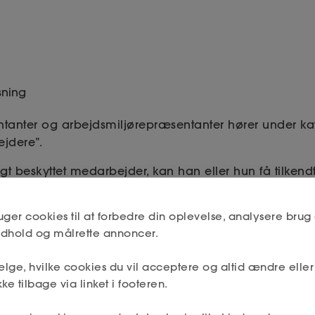
isning
ntanter og arbejdsmiljørepræsentanter hører under ka
ejdere”.
gt beskyttet medarbejder, kan han eller hun få tilkend
r er lagt vægt på ovenstående kriterier. Det er din be
ksempelvis, at medarbejderen er gravid. Det kan vær
uger cookies til at forbedre din oplevelse, analysere brug 
an blive dyrt, hvis ikke den kan løftes. Overvejer du 
indhold og målrette annoncer.
e type, anbefaler vi derfor, at du søger rådgivning.
lge, hvilke cookies du vil acceptere og altid ændre elle
ke tilbage via linket i footeren.
rsel