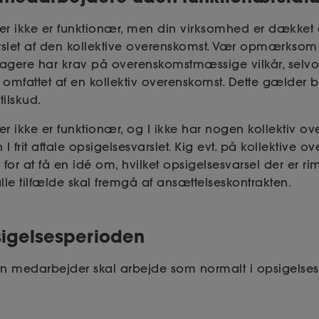
er ikke er funktionær, men din virksomhed er dækket 
rslet af den kollektive overenskomst. Vær opmærksom 
agere har krav på overenskomstmæssige vilkår, sel
r omfattet af en kollektiv overenskomst. Dette gælder 
tilskud.
r ikke er funktionær, og I ikke har nogen kollektiv o
I frit aftale opsigelsesvarslet. Kig evt. på kollektive 
for at få en idé om, hvilket opsigelsesvarsel der er rime
alle tilfælde skal fremgå af ansættelseskontrakten.
sigelsesperioden
in medarbejder skal arbejde som normalt i opsigelse