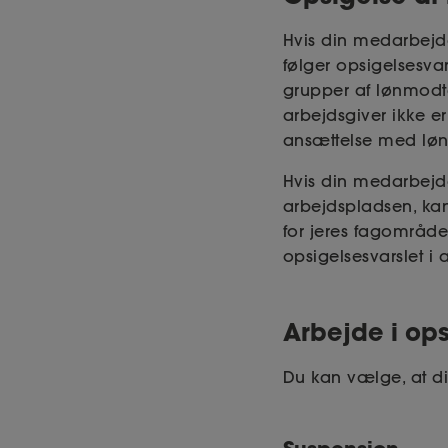
Hvis din medarbejd
følger opsigelsesva
grupper af lønmodt
arbejdsgiver ikke e
ansættelse med løn
Hvis din medarbejde
arbejdspladsen, kan 
for jeres fagområde 
opsigelsesvarslet i 
Arbejde i op
Du kan vælge, at d