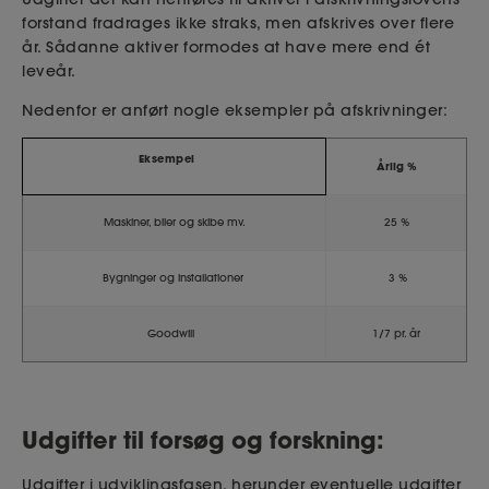
forstand fradrages ikke straks, men afskrives over flere
år. Sådanne aktiver formodes at have mere end ét
leveår.
Nedenfor er anført nogle eksempler på afskrivninger:
Eksempel
Årlig %
Maskiner, biler og skibe mv.
25 %
Bygninger og installationer
3 %
Goodwill
1/7 pr. år
Udgifter til forsøg og forskning:
Udgifter i udviklingsfasen, herunder eventuelle udgifter