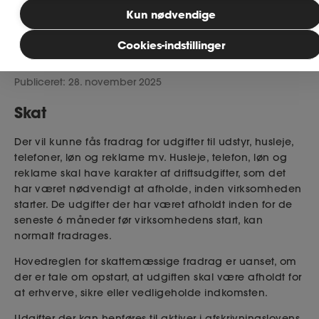
Bliv medlem
Kun nødvendige
Cookies-indstillinger
Læsetid: 2 minutter
MitAse
Publiceret: 28. november 2025
Ase Selvstændig
Skat
Dokumenter.dk
Der vil kunne fås fradrag for udgifter til udstyr, husleje,
telefoner, løn og reklame mv. Husleje, telefon, løn og
reklame skal have karakter af driftsudgifter, som det
har været nødvendigt at afholde, inden virksomheden
starter. De udgifter der har været afholdt inden for de
seneste 6 måneder før virksomhedens start, kan
normalt fradrages.
Hovedreglen for skattemæssige fradrag er uanset, om
der er tale om opstart, at udgiften skal være afholdt for
at erhverve, sikre eller vedligeholde indkomsten.
Udgifter der kan henføres til aktiver i afskrivningslovens