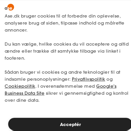
Lønmodtager
MitAse
Ase.dk bruger cookies til at forbedre din oplevelse,
Selvstændig
analysere brug af siden, tilpasse indhold og målrette
Selvstændig
Få svar
Starte virksomhed
Ase Selvstændig
annoncer.
Planlægning
Nystartet
Udgifter til
Du kan vælge, hvilke cookies du vil acceptere og altid
Dokumenter.dk
Etableret
ændre eller trække dit samtykke tilbage via linket i
virksomhedsopstart
Produkter
footeren.
A-kasse
Sådan bruger vi cookies og andre teknologier til at
I forbindelse med opstarten af
Få svar
indsamle personoplysninger:
Privatlivspolitik
og
virksomheden skal der påregnes en del
Cookiepolitik
. I overensstemmelse med
Google's
udgifter. Det gælder f.eks. udgifter til
Fordele
Business Data Site
sikrer vi gennemsigtighed og kontrol
advokat, revisor, markedsundersøgelser,
over dine data.
Studerende
udstyr, husleje, telefoner, løn og reklame mv.
De momsmæssige og skattemæssige
fradragsmuligheder for udgifter i
Inspiration
forbindelse med opstarten er beskrevet
Acceptér
nedenfor.