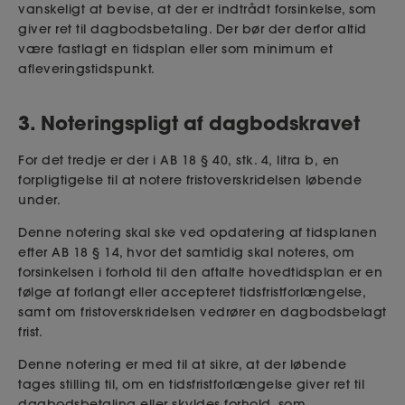
vanskeligt at bevise, at der er indtrådt forsinkelse, som
giver ret til dagbodsbetaling. Der bør der derfor altid
være fastlagt en tidsplan eller som minimum et
afleveringstidspunkt.
3. Noteringspligt af dagbodskravet
For det tredje er der i AB
18 § 40
,
stk. 4
,
litra b
,
en
forpligtigelse til at notere fristoverskridelsen løbende
under.
Denne notering skal ske ved opdatering af tidsplanen
efter AB
18 § 14, hvor det samtidig skal noteres, om
forsinkelsen
i forhold til den aftalte hovedtidsp
lan er en
følge af forlangt eller accepteret tidsfristforlængelse,
samt
om
fristoverskridelsen
vedrører en
dagbods
belagt
frist.
Denne notering er med til at sikre, at der løbende
tages stilling til, om
en
tidsfristforlængelse
giver ret til
dagbodsbetaling eller skyldes forhold, som