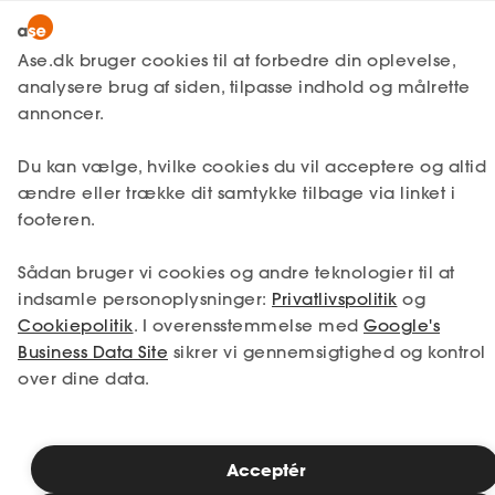
Lønmodtager
MitAse
Ase.dk bruger cookies til at forbedre din oplevelse,
Selvstændig
analysere brug af siden, tilpasse indhold og målrette
Selvstændig
Få svar
Virksomhedsjura
Ase Selvstændig
annoncer.
Kontrakter og aftaler
Nystartet
Krav på dagbod i
Du kan vælge, hvilke cookies du vil acceptere og altid
Dokumenter.dk
Etableret
ændre eller trække dit samtykke tilbage via linket i
byggebranchen
Produkter
footeren.
A-kasse
Sådan bruger vi cookies og andre teknologier til at
Dagbod aftales ofte mellem byggeriets
Få svar
indsamle personoplysninger:
Privatlivspolitik
og
parter som et alternativ til erstatning, hvis
Cookiepolitik
. I overensstemmelse med
Google's
entreprenøren forsinkes i forhold til
Fordele
Business Data Site
sikrer vi gennemsigtighed og kontrol
byggeriets gældende tidsplan. Det er
over dine data.
Studerende
desværre tilfældet, at mange dagbodskrav
går tabt, fordi bygherren (eller hoved/-
totalentreprenøren overfor
Inspiration
underentreprenøren) ikke varsler
Acceptér
dagbodskravet i tide. I denne artikel kan du