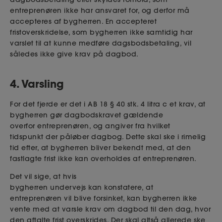
entreprenøren ikke har ansvaret for, og derfor må
accepteres af bygherren. En accepteret
fristoverskridelse, som bygherren ikke samtidig har
varslet til at kunne medføre dagsbodsbetaling, vil
således ikke give krav på dagbod.
4. Varsling
For det fjerde er det i AB
18 § 40 stk. 4 litra c et krav, at
bygherren
gør dagbodskravet gældende
overfor
entreprenøren, og
angiver
fra hvilket
tidspunkt
der påløber
dagbog. Dette skal ske i rimelig
tid efter, at bygherren bliver bekendt med, at den
fastlagte frist ikke kan overholdes af entreprenøren.
Det vil sige, at hvis
bygherren
undervejs
kan
konstatere, at
entreprenøren
vil
blive forsinket, kan bygherren ikke
vente med at varsle krav om dagbod til den dag, hvor
den
aftalte frist overskrides. Der skal altså allerede ske