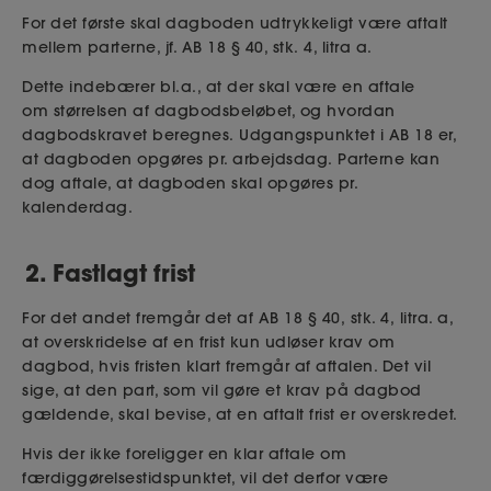
For det første skal dagboden udtrykkeligt
være
aftalt
mellem parterne, jf. AB 18 § 40, stk.
4, litra a.
Dette indebærer bl.a., at
der skal være en aftale
om
størrelsen af
dagbodsbeløbet, og hvordan
dagbodskravet beregnes.
U
dgangspunktet i AB 18 er,
at
dagboden
opgøres
pr. arbejdsdag.
Parterne kan
dog aftale, at
dagboden skal opgøres
pr.
kalenderdag.
2.
Fastlagt frist
For det andet fremgår det af AB
18 § 40
,
stk. 4
,
litra. a,
at overskridelse af en frist kun udløser krav om
dagbod, hvis fristen klart fremgår af aftalen. Det vil
sige, at den part, som vil gøre et krav på dagbod
gældende, skal bevise, at en aftalt frist er overskredet.
Hvis der ikke foreligger en klar aftale om
færdiggørelsestidspunktet, vil det derfor være