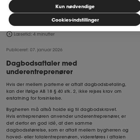
læse mere om, hvordan du sikrer dit
Bliv medlem
Kun nødvendige
dagbodskrav.
Cookies-indstillinger
MitAse
Læsetid: 4 minutter
Ase Selvstændig
Publiceret: 07. januar 2026
Dokumenter.dk
Dagbodsaftaler med
underentreprenører
Hvis der mellem parterne er aftalt dagbodsbetaling,
kan der ifølge AB
18 § 40 stk. 2
,
ikke rejses krav om
erstatning for forsinkelse.
Bygherren må altså holde sig til dagbodskravet.
Hvis
entreprenøren anvender underentreprenører, er
det derfor en god idé, at den samme
dagbodsstørrelse, som er aftalt mellem bygherren og
hoved
- eller totalentreprenøren, videreføres i aftalen