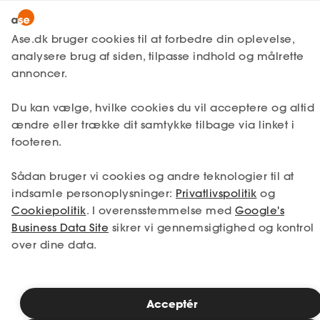
Lønmodtager
MitAse
Ase.dk bruger cookies til at forbedre din oplevelse,
A-kasse
analysere brug af siden, tilpasse indhold og målrette
Lønmodtager
Få svar
Ansættelse
Arbejdstid
Ase Selvstændig
annoncer.
Fagforening
Vagtordning
Lønsikring
Du kan vælge, hvilke cookies du vil acceptere og altid
Dokumenter.dk
ændre eller trække dit samtykke tilbage via linket i
Få svar
footeren.
En vagtordning er en aftale mellem dig og
Medlemsfordele
din arbejdsgiver, der omhandler dine
Sådan bruger vi cookies og andre teknologier til at
Selvstændig
vagter. Vagtordninger kan variere, og hvis
indsamle personoplysninger:
Privatlivspolitik
og
vilkårene for vagtordning ikke fremgår af
Cookiepolitik
. I overensstemmelse med
Google's
din overenskomst, skal du selv forhandle
Studerende
Business Data Site
sikrer vi gennemsigtighed og kontrol
dem. Det er forskelligt fra virksomhed til
over dine data.
virksomhed, hvilke aftaler der indgår i din
Inspiration
vagtordning.
Acceptér
Bliv medlem