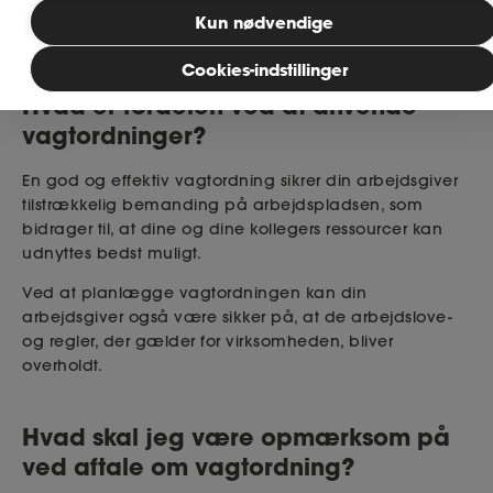
Læsetid: 3 minutter
Kun nødvendige
MitAse
Publiceret: 14. april 2025
Cookies-indstillinger
Hvad er fordelen ved at anvende
Ase Selvstændig
vagtordninger?
Dokumenter.dk
En god og effektiv vagtordning sikrer din arbejdsgiver
tilstrækkelig bemanding på arbejdspladsen, som
bidrager til, at dine og dine kollegers ressourcer kan
udnyttes bedst muligt.
Ved at planlægge vagtordningen kan din
arbejdsgiver også være sikker på, at de arbejdslove-
og regler, der gælder for virksomheden, bliver
overholdt.
Hvad skal jeg være opmærksom på
ved aftale om vagtordning?