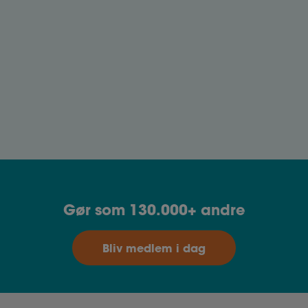
Arbejdstid og pauser
Der er ingen generel lov om arbejdstid, og det er
derfor vigtigt at medarbejderen og arbejdsgiveren
laver tydelige aftaler om arbejdstiden.
Gør som 130.000+ andre
Bliv medlem i dag