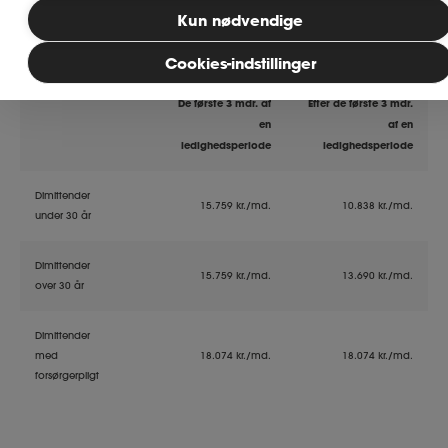
Kun nødvendige
Dimittendsatser 2026
Bliv medlem
Cookies-indstillinger
De første 3 mdr. af
Efter de første 3 mdr.
MitAse
en
af en
ledighedsperiode
ledighedsperiode
Ase Selvstændig
Dimittender
15.759 kr./md.
10.838 kr./md.
Dokumenter.dk
under 30 år
Dimittender
15.759 kr./md.
13.690 kr./md.
over 30 år
Dimittender
med
18.074 kr./md.
18.074 kr./md.
forsørgerpligt