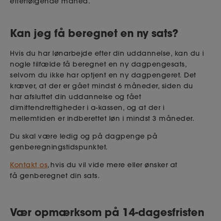
efterfølgende måned.
Kan jeg få beregnet en ny sats?
Hvis du har lønarbejde
efter din uddannelse, kan du i
nogle tilfælde få beregnet en ny dagpengesats,
selvom du ikke har optjent en ny dagpengeret.
Det
kræver, at der er gået mindst 6 måneder, siden du
har
afsluttet
din uddannelse og fået
dimittendrettigheder i a-kassen, og
at der i
mellemtiden er
indberettet løn i mindst 3 måneder.
Du skal være ledig og på dagpenge på
genberegningstidspunktet.
Kontakt os
,
hvis du vil vide mere eller
ønsker at
få
genberegnet din sats.
Vær opmærksom på 14-dagesfristen