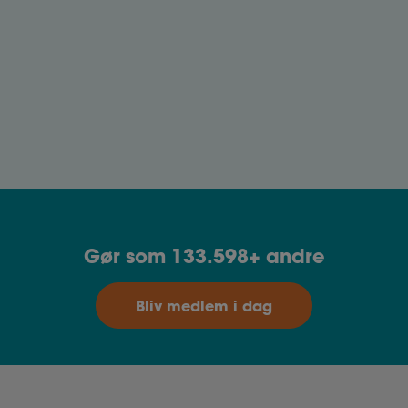
Frivilligt arbejde og dagpenge
Der er mange fordele ved at udføre frivilligt
arbejde. Få overblik over, hvad du skal være
opmærksom på, hvis du er på dagpenge eller
efterløn.
Gør som 133.598+ andre
Bliv medlem i dag