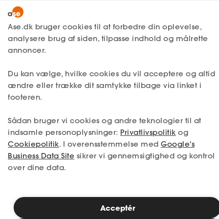
Bliv medlem
Ase.dk bruger cookies til at forbedre din oplevelse,
analysere brug af siden, tilpasse indhold og målrette
Lønmodtager
Få svar
Dagpenge
Lønmodtager
annoncer.
Satser og udbetaling
MitAse
A-kasse
Dimittendsats
Du kan vælge, hvilke cookies du vil acceptere og altid
Ase Selvstændig
Fagforening
ændre eller trække dit samtykke tilbage via linket i
footeren.
Lønsikring
Dokumenter.dk
Er du nyuddannet og har dagpenge i sigte,
Få svar
Sådan bruger vi cookies og andre teknologier til at
mens du søger arbejde, er det en god idé
at kende til og forstå dimittendsatsen for
indsamle personoplysninger:
Privatlivspolitik
og
Medlemsfordele
nyuddannede og de tilhørende regler.
Cookiepolitik
. I overensstemmelse med
Google's
Business Data Site
sikrer vi gennemsigtighed og kontrol
Selvstændig
over dine data.
Studerende
Læsetid: 3 minutter
Inspiration
Publiceret: 16. juli 2026
Acceptér