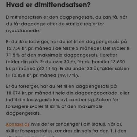
Hvad er dimittendsatsen?
Dimittendsatsen er den
dagpengesats, du kan få, når
du
får dagpenge
efter de særlige regler for
nyuddannede.
Er du ikke forsørger, har du ret til en dagpengesats på
15.759 kr. pr. måned i de første 3 måneder. Det
svarer til
71,5 % af den maksimale dagpengesats. Herefter
falder din sats. Er du over 30 år, får du
herefter 13.690
kr. pr. måned (62,11 %). Er du under 30 år, falder satsen
til 10.838 kr. pr. måned (49,17 %).
Er du forsørger, har du ret til en dagpengesats på
18.074 kr. pr. måned i hele din dagpengeperiode, eller
indtil din forsørgerstatus evt. ændrer sig. Satsen for
forsørgere svarer til 82 % af den maksimale
dagpengesats.
Kontakt os
, hvis der er ændringer i din status. Når du
skifter forsørgerstatus, ændres din sats fra den 1. i den