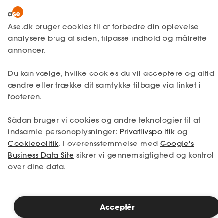
Lønmodtager
MitAse
Ase.dk bruger cookies til at forbedre din oplevelse,
A-kasse
analysere brug af siden, tilpasse indhold og målrette
Lønmodtager
Få svar
Unge og fritidsjob
Ase Selvstændig
annoncer.
Fagforening
Regler for fritidsjob
Lønsikring
Har mit barn krav på ferie
Du kan vælge, hvilke cookies du vil acceptere og altid
Dokumenter.dk
ændre eller trække dit samtykke tilbage via linket i
fra sit arbejde?
Få svar
footeren.
Medlemsfordele
Sådan bruger vi cookies og andre teknologier til at
Naturligvis. Når dit barn starter på
Selvstændig
indsamle personoplysninger:
Privatlivspolitik
og
arbejdsmarkedet, er han eller hun også
Cookiepolitik
. I overensstemmelse med
Google's
dækket af Ferieloven. Vilkårene er de
Studerende
Business Data Site
sikrer vi gennemsigtighed og kontrol
samme som for voksne. Der optjenes 12,5%
over dine data.
af lønnen, og hvis der er tillæg til arbejdstid
Inspiration
eller -opgaver, gælder godtgørelsen også
dem. Som ansat optjener man 2,08 dages
ferie om måneden, der kan afholdes
Acceptér
Bliv medlem
allerede i måneden efter, den er optjent.