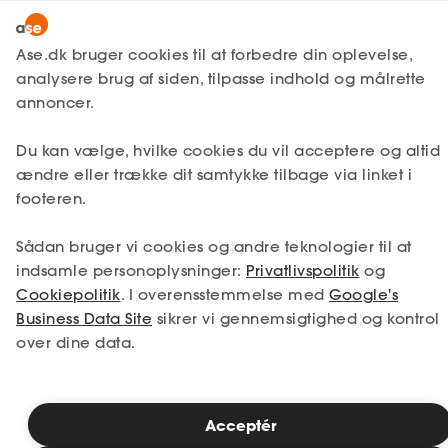
Lønmodtager
MitAse
Ase.dk bruger cookies til at forbedre din oplevelse,
A-kasse
analysere brug af siden, tilpasse indhold og målrette
Ase Selvstændig
annoncer.
Fagforening
Lønsikring
Du kan vælge, hvilke cookies du vil acceptere og altid
Dokumenter.dk
ændre eller trække dit samtykke tilbage via linket i
Få svar
footeren.
Medlemsfordele
Sådan bruger vi cookies og andre teknologier til at
Selvstændig
indsamle personoplysninger:
Privatlivspolitik
og
Cookiepolitik
. I overensstemmelse med
Google's
Studerende
Business Data Site
sikrer vi gennemsigtighed og kontrol
over dine data.
Inspiration
Acceptér
Bliv medlem
Fagforening for lærere