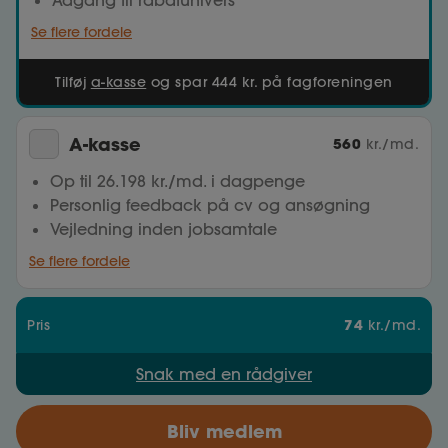
Se flere fordele
Tilføj
a-kasse
og spar 444 kr. på fagforeningen
A-kasse
560
kr./md.
Op til 26.198 kr./md. i dagpenge
Personlig feedback på cv og ansøgning
Vejledning inden jobsamtale
Se flere fordele
74
Pris
kr./md.
Snak med en rådgiver
Bliv medlem