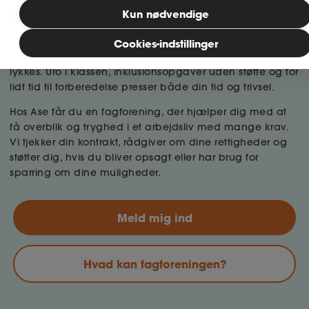
Kun nødvendige
Du gør en forskel for eleverne, vi gør en forskel for dig
MitAse
Som lærer har du et stort ansvar for elevernes faglige og
Cookies-indstillinger
sociale udvikling, men rammerne kan gøre det svært at
Ase Selvstændig
lykkes. Uro i klassen, inklusionsopgaver uden støtte og for
lidt tid til forberedelse presser både din tid og trivsel.
Dokumenter.dk
Hos Ase får du en fagforening, der hjælper dig med at
få overblik og tryghed i et arbejdsliv med mange krav.
Vi tjekker din kontrakt, rådgiver om dine rettigheder og
støtter dig, hvis du bliver opsagt eller har brug for
sparring om dine muligheder.
Meld mig ind
Hvad kan fagforeningen?