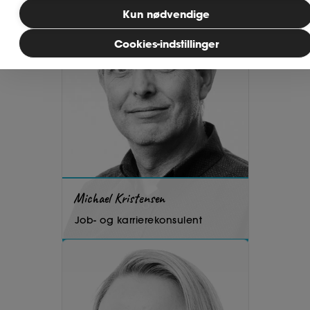
Kun nødvendige
MitAse
Cookies-indstillinger
Ase Selvstændig
Dokumenter.dk
Michael Kristensen
Job- og karrierekonsulent