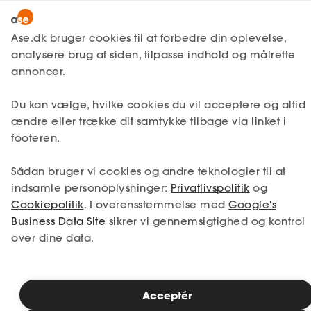
Lønmodtager
MitAse
Ase.dk bruger cookies til at forbedre din oplevelse,
A-kasse
analysere brug af siden, tilpasse indhold og målrette
Lønmodtager
Kontakt os
Ase Selvstændig
annoncer.
Fagforening
Aalborg
Lønsikring
Du kan vælge, hvilke cookies du vil acceptere og altid
Dokumenter.dk
ændre eller trække dit samtykke tilbage via linket i
Ase Nordjylland
Få svar
Ølgodvej 13
footeren.
Medlemsfordele
9220 Aalborg Øst
Sådan bruger vi cookies og andre teknologier til at
Bemærk, at al post skal sendes til Ase, Frederikskaj 4,
Selvstændig
indsamle personoplysninger:
Privatlivspolitik
og
2450 København SV.
Cookiepolitik
. I overensstemmelse med
Google's
Studerende
Åbent efter aftale
Business Data Site
sikrer vi gennemsigtighed og kontrol
over dine data.
Vis på kort/ruteplan
Inspiration
Acceptér
Bliv medlem