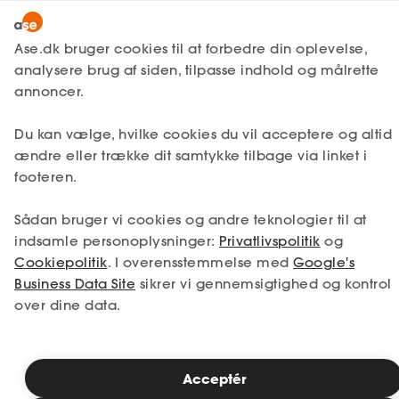
Lønmodtager
MitAse
Ase.dk bruger cookies til at forbedre din oplevelse,
A-kasse
analysere brug af siden, tilpasse indhold og målrette
Lønmodtager
Kontakt os
Ase Selvstændig
annoncer.
Fagforening
Hillerød
Lønsikring
Du kan vælge, hvilke cookies du vil acceptere og altid
Dokumenter.dk
ændre eller trække dit samtykke tilbage via linket i
Lokalkontor:
Få svar
Ase Hillerød
footeren.
Medlemsfordele
Møllestræde 9 st. tv.
3400 Hillerød
Sådan bruger vi cookies og andre teknologier til at
Selvstændig
indsamle personoplysninger:
Privatlivspolitik
og
Bemærk, at al post skal sendes til Ase, Frederikskaj 4,
Cookiepolitik
. I overensstemmelse med
Google's
2450 København SV.
Studerende
Business Data Site
sikrer vi gennemsigtighed og kontrol
Åbent efter aftale
over dine data.
Inspiration
Vis på kort/ruteplan
Acceptér
Bliv medlem