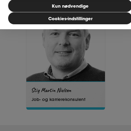
Kun nødvendige
MitAse
Cookies-indstillinger
Ase Selvstændig
Dokumenter.dk
Stig Martin Nielsen
Job- og karrierekonsulent