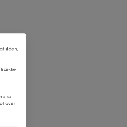
af siden,
r trække
melse
ol over