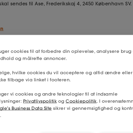
kal sendes til Ase, Frederikskaj 4, 2450 København SV.
an
uger cookies til at forbedre din oplevelse, analysere brug 
indhold og målrette annoncer.
lge, hvilke cookies du vil acceptere og altid ændre elle
ke tilbage via linket i footeren.
ger vi cookies og andre teknologier til at indsamle
lysninger:
Privatlivspolitik
og
Cookiepolitik
. I overensstem
le's Business Data Site
sikrer vi gennemsigtighed og kontr
.