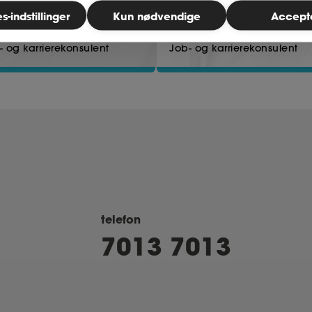
-indstillinger
Kun nødvendige
Accept
ael Kristensen
Katja Pihl
- og karrierekonsulent
Job- og karrierekonsulent
telefon
7013 7013