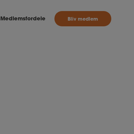
MitAse
Medlemsfordele
Bliv medlem
Ase
Selvstændig
Dokumenter.dk