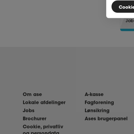
Cookies
Mich
Job
Om ase
A-kasse
Lokale afdelinger
Fagforening
Jobs
Lønsikring
Brochurer
Ases brugerpanel
Cookie, privatliv
og persondata