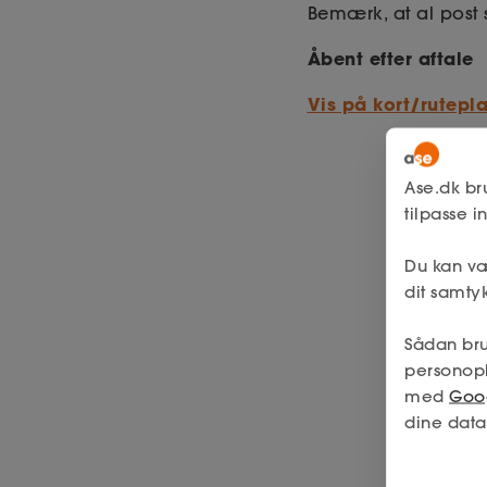
Bemærk, at al post s
Åbent efter aftale
Vis på kort/rutepl
Ase.dk br
tilpasse 
Du kan væ
dit samtyk
Sådan bru
personop
med
Goog
dine data