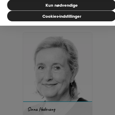
2450 København SV.
Kun nødvendige
Vis på kort/ruteplan
MitAse
Cookies-indstillinger
Ase Selvstændig
Dokumenter.dk
Sinna Hedevang