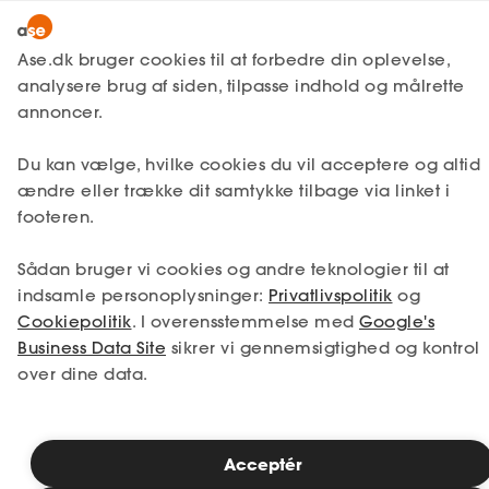
Lønmodtager
MitAse
Ase.dk bruger cookies til at forbedre din oplevelse,
A-kasse
analysere brug af siden, tilpasse indhold og målrette
Lønmodtager
Kontakt os
Ase Selvstændig
annoncer.
Fagforening
Kolding
Lønsikring
Du kan vælge, hvilke cookies du vil acceptere og altid
Dokumenter.dk
Åbningstider
ændre eller trække dit samtykke tilbage via linket i
Få svar
footeren.
Reception:
Medlemsfordele
8.00 - 15.00 (fysisk fremmøde)
Sådan bruger vi cookies og andre teknologier til at
Selvstændig
indsamle personoplysninger:
Privatlivspolitik
og
Telefon: 7013 7013
Mandag - fredag: 8.00 - 16.00
Cookiepolitik
. I overensstemmelse med
Google's
Studerende
Business Data Site
sikrer vi gennemsigtighed og kontrol
Lokalkontor:
over dine data.
Ase Sydjylland
Inspiration
Merkurvej 19
6000 Kolding
Acceptér
Bliv medlem
Bemærk, at al post skal sendes til Ase, Frederikskaj 4,