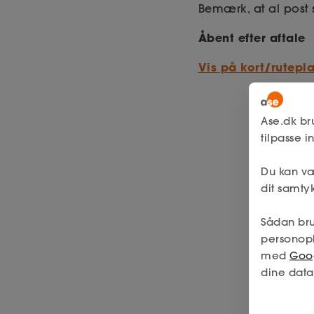
Bemærk, at al post s
Åbent efter aftale
Vis på kort/rutepl
Ase.dk br
tilpasse 
Du kan væ
dit samtyk
Sådan bru
personop
med
Goog
dine data