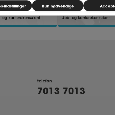
-indstillinger
Kun nødvendige
Accept
e Glintborg
Mads Kirketorp
- og karrierekonsulent
Job- og karrierekonsulent
telefon
7013 7013