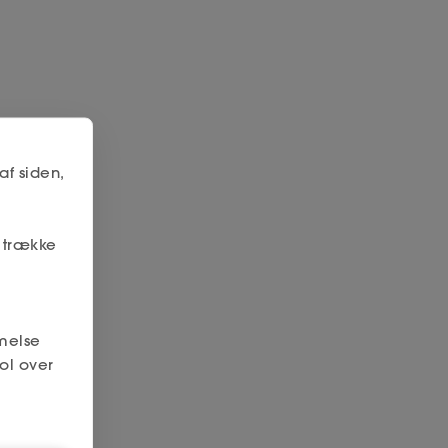
af siden,
r trække
melse
ol over