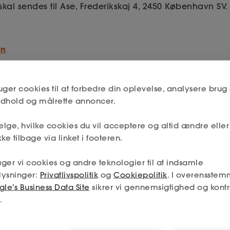
kal sendes til Ase, Frederikskaj 4, 2450 København SV.
an
uger cookies til at forbedre din oplevelse, analysere brug 
indhold og målrette annoncer.
lge, hvilke cookies du vil acceptere og altid ændre elle
ke tilbage via linket i footeren.
ger vi cookies og andre teknologier til at indsamle
lysninger:
Privatlivspolitik
og
Cookiepolitik
. I overensstem
le's Business Data Site
sikrer vi gennemsigtighed og kontr
.