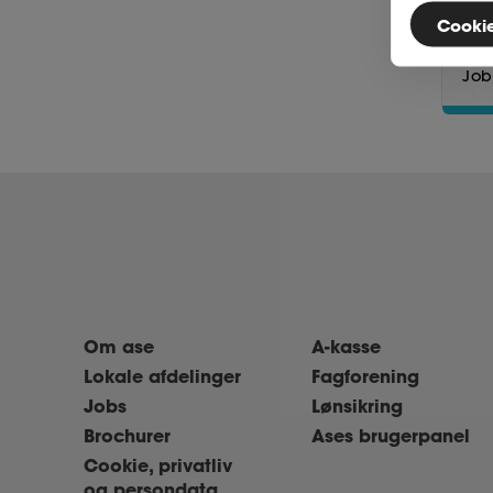
Cookies
Gitt
Job
Om ase
A-kasse
Lokale afdelinger
Fagforening
Jobs
Lønsikring
Brochurer
Ases brugerpanel
Cookie, privatliv
og persondata