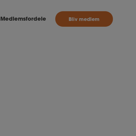
MitAse
Medlemsfordele
Bliv medlem
Ase
Selvstændig
Dokumenter.dk