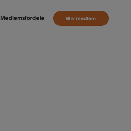
MitAse
Medlemsfordele
Bliv medlem
Ase
Selvstændig
Dokumenter.dk