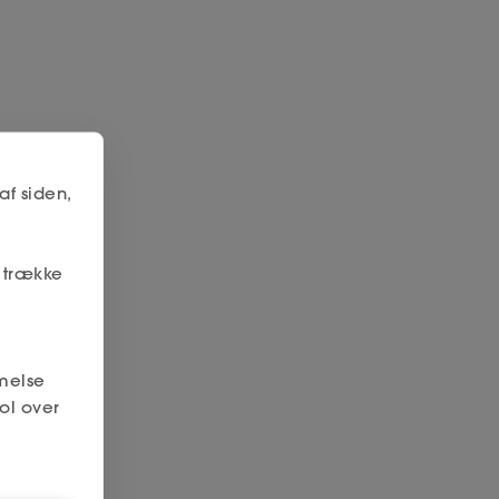
af siden,
r trække
melse
ol over