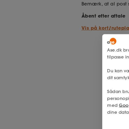
Bemærk, at al post s
Åbent efter aftale
Vis på kort/rutepl
Ase.dk br
tilpasse 
Du kan væ
dit samtyk
Sådan bru
personop
med
Goog
dine data