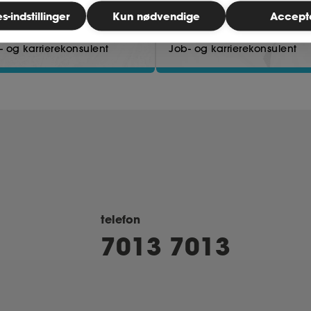
-indstillinger
Kun nødvendige
Accept
e Tarp-Nielsen
Martin Jensen
- og karrierekonsulent
Job- og karrierekonsulent
telefon
7013 7013