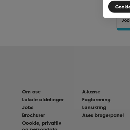
Cookies
Mett
Job
Om ase
A-kasse
Lokale afdelinger
Fagforening
Jobs
Lønsikring
Brochurer
Ases brugerpanel
Cookie, privatliv
og persondata