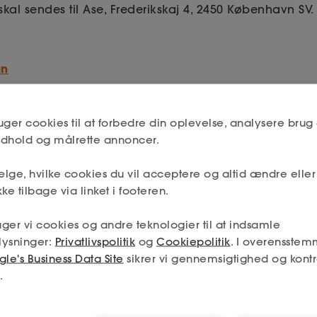
kal sendes til Ase, Frederikskaj 4, 2450 København SV.
an
uger cookies til at forbedre din oplevelse, analysere brug 
indhold og målrette annoncer.
lge, hvilke cookies du vil acceptere og altid ændre elle
ke tilbage via linket i footeren.
ger vi cookies og andre teknologier til at indsamle
lysninger:
Privatlivspolitik
og
Cookiepolitik
. I overensstem
le's Business Data Site
sikrer vi gennemsigtighed og kontr
.