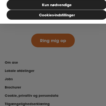
Kun nødvendige
Betingelser og oplysninger om vores
MitAse
behandling af persondata kan læses ved
Cookies-indstillinger
her
at klikke
.
Ase Selvstændig
Dokumenter.dk
Om ase
Lokale afdelinger
Jobs
Brochurer
Cookie, privatliv og persondata
Tilgængelighedserklæring