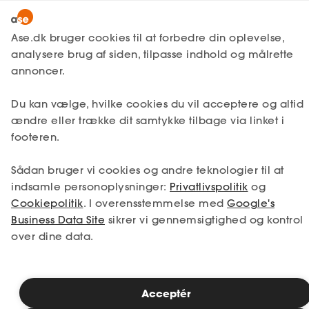
Lønmodtager
MitAse
Ase.dk bruger cookies til at forbedre din oplevelse,
A-kasse
analysere brug af siden, tilpasse indhold og målrette
Ase Selvstændig
annoncer.
Fagforening
Hør mere om, hvordan vi
Lønsikring
Du kan vælge, hvilke cookies du vil acceptere og altid
Dokumenter.dk
kan hjælpe dig
ændre eller trække dit samtykke tilbage via linket i
Få svar
footeren.
Medlemsfordele
Lad os tage en uforpligtende snak om dine
Sådan bruger vi cookies og andre teknologier til at
spørgsmål, og hvordan vi kan hjælpe dig.
Selvstændig
indsamle personoplysninger:
Privatlivspolitik
og
Navn
Cookiepolitik
. I overensstemmelse med
Google's
Studerende
Business Data Site
sikrer vi gennemsigtighed og kontrol
over dine data.
Inspiration
Telefon
Acceptér
Bliv medlem
Vi ringer dig op indenfor 2 hverdage.