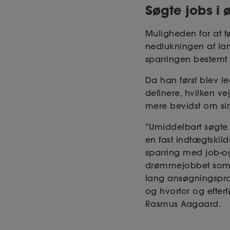
Søgte jobs i 
Muligheden for at f
nedlukningen af la
sparringen bestemt 
Da han først blev l
definere, hvilken ve
mere bevidst om s
”Umiddelbart søgte j
en fast indtægtskil
sparring med job-og
drømmejobbet som fi
lang ansøgningsproc
og hvorfor og efter
Rasmus Aagaard.