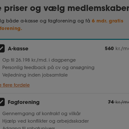
e priser og vælg medlemskabe
6 mdr. gratis
g både a-kasse og fagforening og få
forening.
A-kasse
560
kr./m
Op til 26.198 kr./md. i dagpenge
Personlig feedback på cv og ansøgning
Vejledning inden jobsamtale
e flere fordele
Fagforening
74
kr./m
Gennemgang af kontrakt og vilkår
Hjælp ved konflikter og arbejdsskader
Adgang til rabatunivers