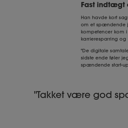
Fast indtægt o
Han havde kort sagt
om et spændende jo
kompetencer kom i 
karrieresparring og
"De digitale samtale
sidste ende føler jeg
spændende start-up
Takket være god spa