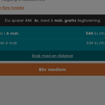
e flere fordele
kr.
mdr. gratis
Du sparer 444
med 6
fagforening
6
mdr.
560
ris
i
kr./m
fter
6
mdr.
634
kr./m
Snak med en rådgiver
Bliv medlem