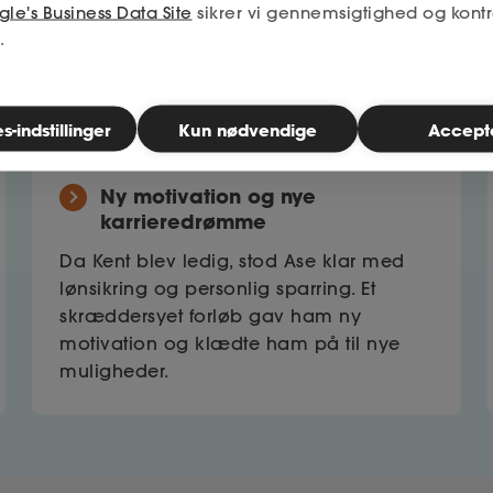
le's Business Data Site
sikrer vi gennemsigtighed og kontr
.
-indstillinger
Kun nødvendige
Accept
Ny motivation og nye
karrieredrømme
Da Kent blev ledig, stod Ase klar med
lønsikring og personlig sparring. Et
skræddersyet forløb gav ham ny
motivation og klædte ham på til nye
muligheder.