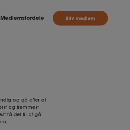
MitAse
Medlemsfordele
Bliv medlem
Ase
Selvstændig
Dokumenter.dk
ndig og gå efter at
ørst og fremmest
t få det til at gå
arn.