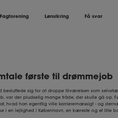
Fagforening
Lønsikring
Få svar
mtale første til drømmejob
esluttede sig for at droppe tilværelsen som selvstæ
b, var der pludselig mange tråde, der skulle gå op. F
af, hvad han egentlig ville karrieremæssigt - og dernæs
e i en lejlighed i København, en kæreste og et lille b