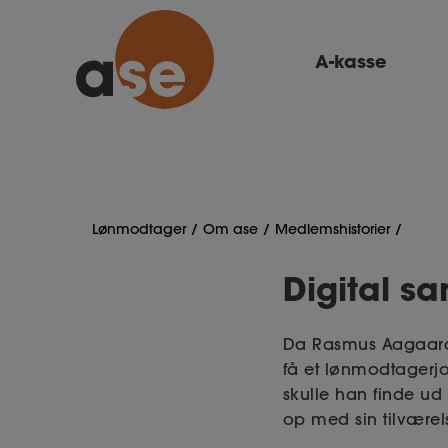
A-kasse
Lønmodtager
Om ase
Medlemshistorier
Digital sa
Da Rasmus Aagaard b
få et lønmodtagerjo
skulle han finde ud 
op med sin tilværels