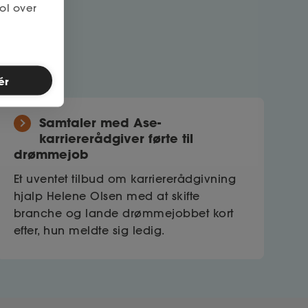
ol over
ér
Samtaler med Ase-
karriererådgiver førte til
drømmejob
Et uventet tilbud om karriererådgivning
hjalp Helene Olsen med at skifte
branche og lande drømmejobbet kort
efter, hun meldte sig ledig.