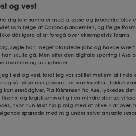
øst og vest
øre digitale samtaler med a-kasse og jobcentre blev e
ndet som følge af Corona-pandemien, og ifølge Ras
ikke dårligere af at foregå over eksempelvis Teams.
edig, søgte han meget blandede jobs og havde svært 
j han skulle gå. Men efter den digitale sparring i Ase b
ine drømme og muligheder.
eg i øst og vest, fordi jeg var splittet mellem at finde 
de og så følge min passion for iværksætteri. Takket væ
 karriererådgiver, Pia Kristensen fra Ase, lykkedes de
nans- og logistikansvarlig i en mindre start-up-virks
es, hvor hun først hjalp mig med at blive klar over, h
følgende sparrede med mig under selve ansættelsespro