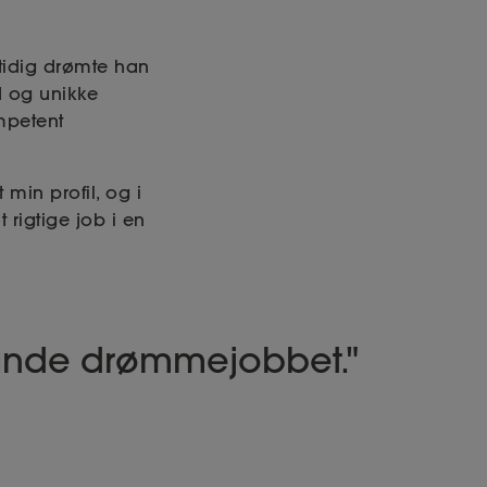
mtidig drømte han
 og unikke
mpetent
 min profil, og i
t rigtige job i en
 lande drømmejobbet.