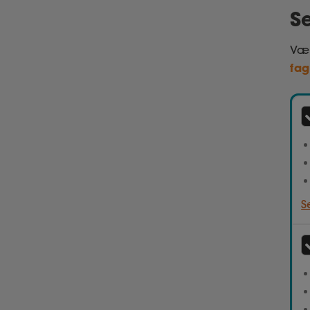
S
Væl
fag
S