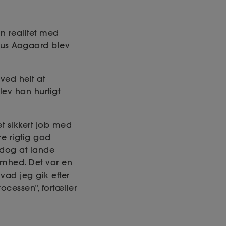
n realitet med
mus Aagaard blev
ved helt at
lev han hurtigt
et sikkert job med
re rigtig god
t dog at lande
omhed. Det var en
vad jeg gik efter
cessen", fortæller