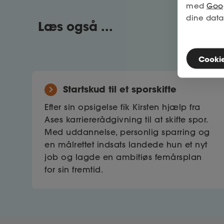
med
Goog
dine data
Læs også ...
Cookies
Startskud til et sporskifte
Efter sin opsigelse fik Kirsten hjælp fra
Ases karriererådgivning til at skifte spor.
Med uddannelse, personlig sparring og
en målrettet indsats landede hun et nyt
job og lagde en ambitiøs femårsplan
for sin fremtid.