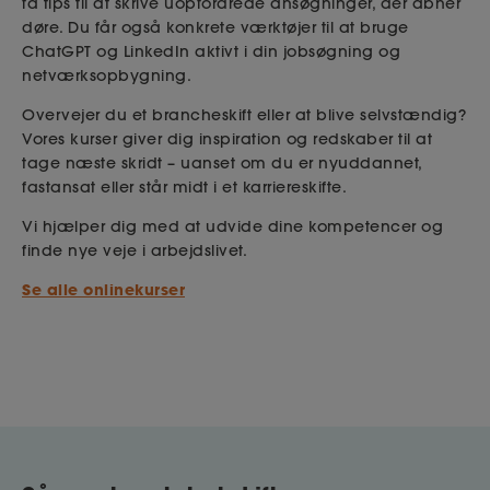
få tips til at skrive uopfordrede ansøgninger, der åbner
døre. Du får også konkrete værktøjer til at bruge
ChatGPT og LinkedIn aktivt i din jobsøgning og
netværksopbygning.
Overvejer du et brancheskift eller at blive selvstændig?
Vores kurser giver dig inspiration og redskaber til at
tage næste skridt – uanset om du er nyuddannet,
fastansat eller står midt i et karriereskifte.
Vi hjælper dig med at udvide dine kompetencer og
finde nye veje i arbejdslivet.
Se alle onlinekurser