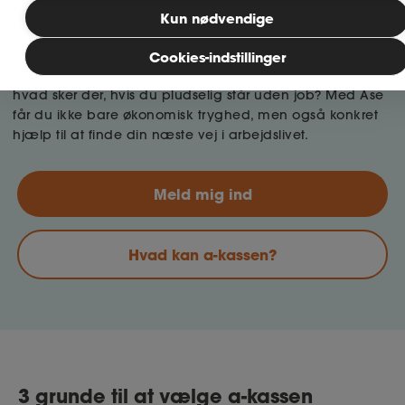
A-kasse for gymnasielærere
Kun nødvendige
Hvis tavlen viskes ren – hvem står så bag dig?
MitAse
Som gymnasielærer arbejder du i en sektor præget af
Cookies-indstillinger
reformer, skiftende krav og stor faglig dedikation. Men
Ase Selvstændig
hvad sker der, hvis du pludselig står uden job? Med Ase
får du ikke bare økonomisk tryghed, men også konkret
hjælp til at finde din næste vej i arbejdslivet.
Dokumenter.dk
Meld mig ind
Hvad kan a-kassen?
3 grunde til at vælge a-kassen