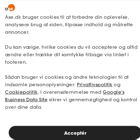
Lønmodtager
MitAse
Ase.dk bruger cookies til at forbedre din oplevelse,
A-kasse
analysere brug af siden, tilpasse indhold og målrette
Ase Selvstændig
annoncer.
Fagforening
Lønsikring
Du kan vælge, hvilke cookies du vil acceptere og altid
Dokumenter.dk
ændre eller trække dit samtykke tilbage via linket i
Få svar
footeren.
Medlemsfordele
Sådan bruger vi cookies og andre teknologier til at
Selvstændig
indsamle personoplysninger:
Privatlivspolitik
og
Cookiepolitik
. I overensstemmelse med
Google's
Studerende
Business Data Site
sikrer vi gennemsigtighed og kontrol
over dine data.
Inspiration
Acceptér
Bliv medlem